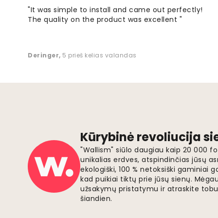
"It was simple to install and came out perfectly!
The quality on the product was excellent "
Deringer
,
5 prieš kelias valandas
Kūrybinė revoliucija s
"Wallism" siūlo daugiau kaip 20 000 
unikalias erdves, atspindinčias jūsų as
ekologiški, 100 % netoksiški gaminia
kad puikiai tiktų prie jūsų sienų. Mė
užsakymų pristatymu ir atraskite tobu
šiandien.