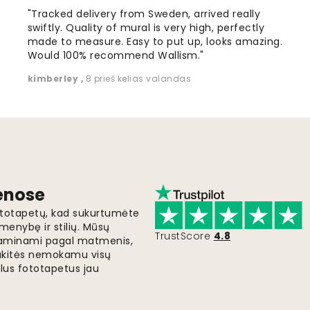
"Tracked delivery from Sweden, arrived really
swiftly. Quality of mural is very high, perfectly
made to measure. Easy to put up, looks amazing.
Would 100% recommend Wallism."
kimberley
,
8 prieš kelias valandas
ienose
fototapetų, kad sukurtumėte
menybę ir stilių. Mūsų
TrustScore
4.8
i gaminami pagal matmenis,
gaukitės nemokamu visų
lus fototapetus jau