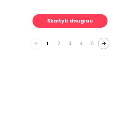
Happy Flowers, Pine Green
Harvest Paisley Swamp Green
39 €/m²
3
Skaityti daugiau
1
2
3
4
5