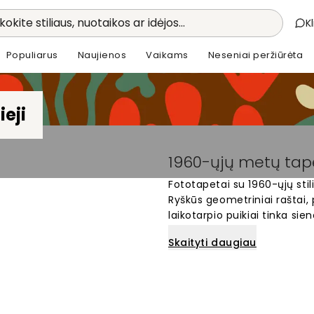
kokite stiliaus, nuotaikos ar idėjos...
K
Populiarus
Naujienos
Vaikams
Neseniai peržiūrėta
ieji
1960-ųjų metų tape
Fototapetai su 1960-ųjų sti
Ryškūs geometriniai raštai, p
laikotarpio puikiai tinka s
sukuria unikalų interjerą su 
Skaityti daugiau
motyvų – nuo abstrakčių fo
sprendimas tiems, kas mėgsta
namams.