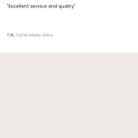
"Excellent service and quality"
TW
,
1 prieš keletą dienų