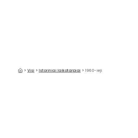
Arch Rhythm
39 €/m²
>
Visi
>
Istoriniai laikotarpiai
>
1960-ieji