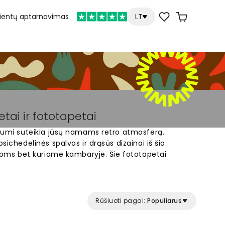
lientų aptarnavimas
LT
tai ir fototapetai
liumi suteikia jūsų namams retro atmosferą.
sichedelinės spalvos ir drąsūs dizainai iš šio
ienoms bet kuriame kambaryje. Šie fototapetai
autentiška 1960-ųjų dvasia. Pasirinkite iš įvairių
rmų iki spalvingų ornamentų. Tobulas
 vintage stilių ir nori originalių fototapetų savo
Rūšiuoti pagal:
Populiarus