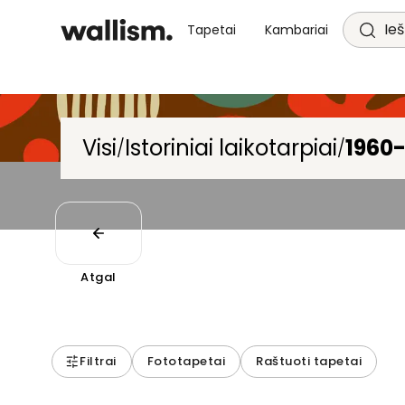
Ieš
Tapetai
Kambariai
Visi
Istoriniai laikotarpiai
1960-
/
/
Atgal
Filtrai
Fototapetai
Raštuoti tapetai