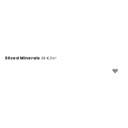
asmenybę.
Sliced Minerals
39 €/m²