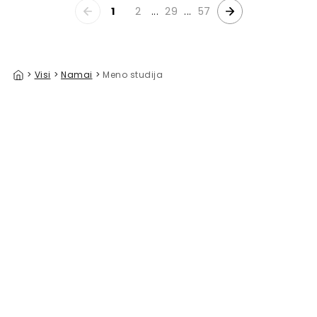
1
2
...
29
...
57
>
Visi
>
Namai
>
Meno studija