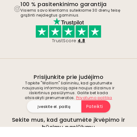
100 % pasitenkinimo garantija
Visiems savo klientams suteikiame 30 dienų teisę
grąžinti neįdiegtus gaminius.
TrustScore
4.8
Prisijunkite prie judėjimo
Tapkite "Wallism" šalininku, kad gautumėte
naujausią informaciją apie naujus dizainus ir
išskirtinius pasiūlymus. Galite bet kada
atsisakyti prenumeratos.
Privatumo politika
Pateikti
Sekite mus, kad gautumėte įkvėpimo ir
būsimų pasiūlymų