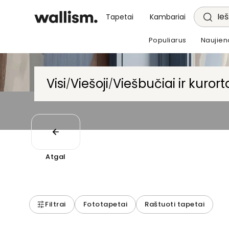
Ieš
Tapetai
Kambariai
Populiarus
Naujien
Visi
Viešoji
Viešbučiai ir kurort
/
/
Atgal
Filtrai
Fototapetai
Raštuoti tapetai