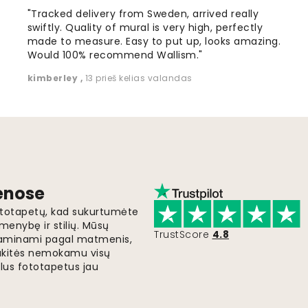
"Tracked delivery from Sweden, arrived really
swiftly. Quality of mural is very high, perfectly
made to measure. Easy to put up, looks amazing.
Would 100% recommend Wallism."
kimberley
,
13 prieš kelias valandas
ienose
fototapetų, kad sukurtumėte
menybę ir stilių. Mūsų
TrustScore
4.8
i gaminami pagal matmenis,
gaukitės nemokamu visų
lus fototapetus jau