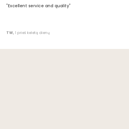
"Excellent service and quality"
TW
,
1 prieš keletą dienų