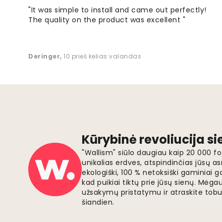
"It was simple to install and came out perfectly!
The quality on the product was excellent "
Deringer
,
10 prieš kelias valandas
Kūrybinė revoliucija s
"Wallism" siūlo daugiau kaip 20 000 
unikalias erdves, atspindinčias jūsų as
ekologiški, 100 % netoksiški gaminia
kad puikiai tiktų prie jūsų sienų. Mė
užsakymų pristatymu ir atraskite tobu
šiandien.