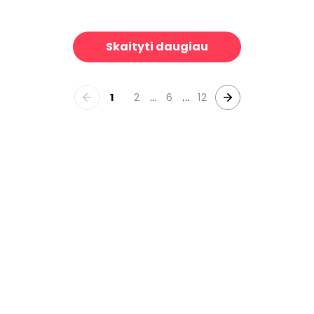
Les Andelys Vertical, Duck Egg
Fern and Flower Black
39 €/m²
39 €/
Skaityti daugiau
1
2
...
6
...
12