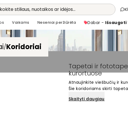
kokite stiliaus, nuotaikos ar idėjos...
K
os
Vaikams
Neseniai peržiūrėta
Dabar -
Išsaugoti
ai
Koridoriai
/
Tapetai ir fototape
kurortuose
Atnaujinkite viešbučių ir ku
Šie koridoriams skirti tapet
patirtimi svečiams. Mūsų dide
Skaityti daugiau
bei siauroms erdvėms ir pui
tipo patalpoms gali visiškai
sprendimus, kurie palieka sti
pasirinkimas norintiems išsisk