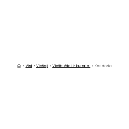
Orange Fish & Proteas
39 €/m²
>
Visi
>
Viešoji
>
Viešbučiai ir kurortai
>
Koridoriai