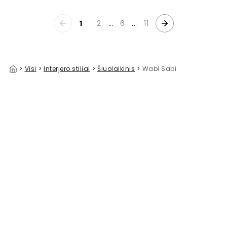
1
2
...
6
...
11
>
Visi
>
Interjero stiliai
>
Šiuolaikinis
>
Wabi Sabi