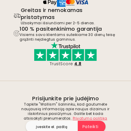
Greitas ir nemokamas
pristatymas
Užsakymai išsiunčiami per 2-5 dienas.
100 % pasitenkinimo garantija
Visiems savo klientams suteikiame 30 dienų teisę
grąžinti neįdiegtus gaminius.
TrustScore
4.8
Prisijunkite prie judėjimo
Tapkite "Wallism" šalininku, kad gautumėte
naujausią informaciją apie naujus dizainus ir
išskirtinius pasiūlymus. Galite bet kada
atsisakyti prenumeratos.
Privatumo politika
Pateikti