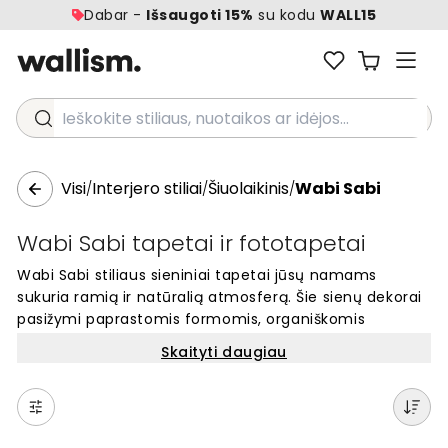
Dabar -
Išsaugoti 15%
su kodu
WALL15
Ieškokite stiliaus, nuotaikos ar idėjos...
Visi
Interjero stiliai
Šiuolaikinis
Wabi Sabi
/
/
/
Wabi Sabi tapetai ir fototapetai
Wabi Sabi stiliaus sieniniai tapetai jūsų namams
sukuria ramią ir natūralią atmosferą. Šie sienų dekorai
pasižymi paprastomis formomis, organiškomis
spalvomis ir autentiškais motyvais. Rasite dizainus su
Skaityti daugiau
natūraliais elementais, žemiškomis spalvomis ir
minimalistiniais raštais. Puikiai tinka tiems, kas vertina
paprastumą ir natūralų grožį interjere. Šie tapetai
padės sukurti jaukią erdvę bet kuriame kambaryje.