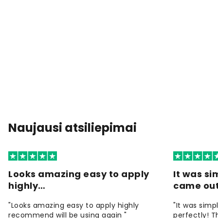
Naujausi atsiliepimai
Looks amazing easy to apply
It was si
highly…
came ou
"Looks amazing easy to apply highly
"It was simp
recommend will be using again "
perfectly! T