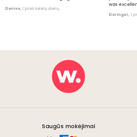
was excellen
Denise
,
1 prieš keletą dienų
Deringer
,
1 p
Saugūs mokėjimai