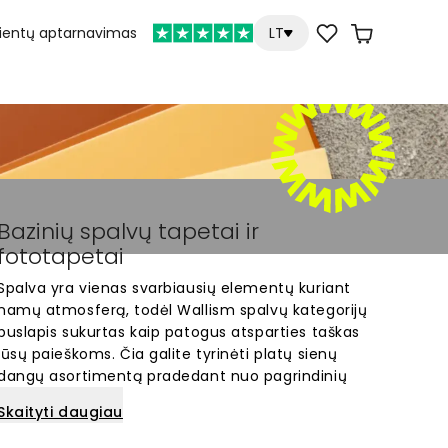
lientų aptarnavimas
LT
Bazinių spalvų tapetai ir
fototapetai
Spalva yra vienas svarbiausių elementų kuriant
namų atmosferą, todėl Wallism spalvų kategorijų
puslapis sukurtas kaip patogus atsparties taškas
jūsų paieškoms. Čia galite tyrinėti platų sienų
dangų asortimentą pradedant nuo pagrindinių
spalvų šeimų, kurios padės lengviau rasti idealų
Skaityti daugiau
toną jūsų interjerui. Nesvarbu, ar ieškote
raminančios žalumos, gilios mėlynos ar šiltų