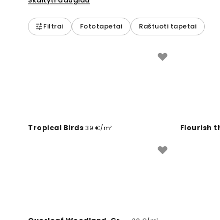
Skaityti daugiau
Filtrai
Fototapetai
Raštuoti tapetai
Tropical Birds
Flourish t
39 €/m²
Soft Abst