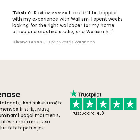
"Diksha's Review ⭐⭐⭐⭐⭐ I couldn't be happier
with my experience with Wallism. I spent weeks
looking for the right wallpaper for my home
office and creative studio, and Wallism h..."
Diksha Idnani
,
10 prieš kelias valandas
ienose
fototapetų, kad sukurtumėte
menybę ir stilių. Mūsų
TrustScore
4.8
i gaminami pagal matmenis,
gaukitės nemokamu visų
lus fototapetus jau