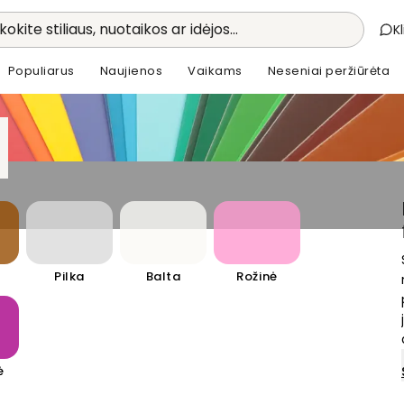
kokite stiliaus, nuotaikos ar idėjos...
K
Populiarus
Naujienos
Vaikams
Neseniai peržiūrėta
Pilka
Balta
Rožinė
ė