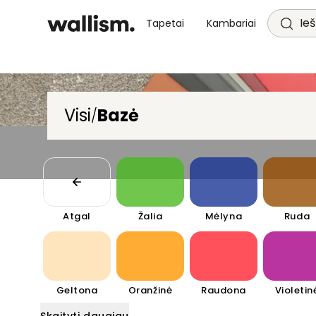
Ieš
Tapetai
Kambariai
Visi
Bazė
/
Atgal
Žalia
Mėlyna
Ruda
Geltona
Oranžinė
Raudona
Violetin