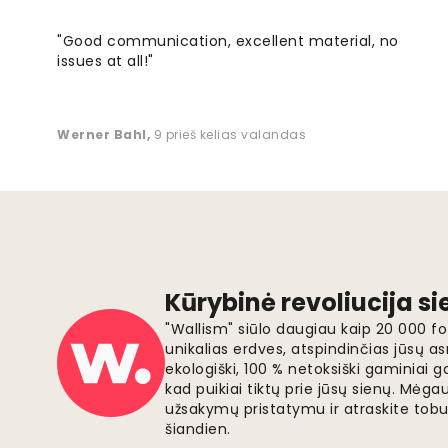
"Good communication, excellent material, no
issues at all!"
Werner Bahl
,
9 prieš kelias valandas
Kūrybinė revoliucija s
"Wallism" siūlo daugiau kaip 20 000 
unikalias erdves, atspindinčias jūsų as
ekologiški, 100 % netoksiški gaminia
kad puikiai tiktų prie jūsų sienų. Mė
užsakymų pristatymu ir atraskite tobu
šiandien.