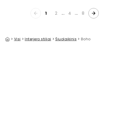
1
2
...
4
...
8
>
Visi
>
Interjero stiliai
>
Šiuolaikinis
>
Boho