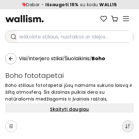
Dabar -
Išsaugoti 15%
su kodu
WALL15
Ieškokite stiliaus, nuotaikos ar idėjos...
Visi
Interjero stiliai
Šiuolaikinis
Boho
/
/
/
Boho fototapetai
Boho stiliaus fototapetai jūsų namams sukuria laisvą ir
šiltą atmosferą. Šis dizainas puikiai dera su
natūraliomis medžiagomis ir įvairiais raštais,
suteikdamas interjerui unikalų charakterį. Mūsų boho
Skaityti daugiau
stiliaus sienų dekoravimas idealiai tinka tiems, kurie
mėgsta atsipalaidavusį ir kūrybingą stilių. Pasirinkite iš
daugybės motyvų su natūraliomis spalvomis ir
originaliais raštais. Šie fototapetai lengvai keičia bet