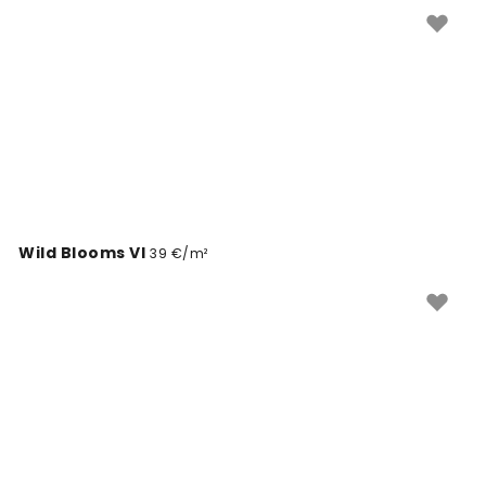
kurios erdvės išvaizdą ir sukuria jaukią, šiuolaikišką
aplinką.
Wild Blooms VI
39 €/m²