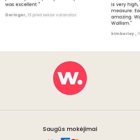
was excellent "
is very high
measure. Eas
Deringer
,
13 prieš kelias valandas
amazing. W
Wallism."
kimberley
,
1
Saugūs mokėjimai