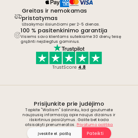
Greitas ir nemokamas
pristatymas
Užsakymai išsiunčiami per 2-5 dienas.
100 % pasitenkinimo garantija
Visiems savo klientams suteikiame 30 dienų teisę
grąžinti neįdiegtus gaminius.
TrustScore
4.8
Prisijunkite prie judėjimo
Tapkite "Wallism" šalininku, kad gautumėte
naujausią informaciją apie naujus dizainus ir
išskirtinius pasiūlymus. Galite bet kada
atsisakyti prenumeratos.
Privatumo politika
Pateikti