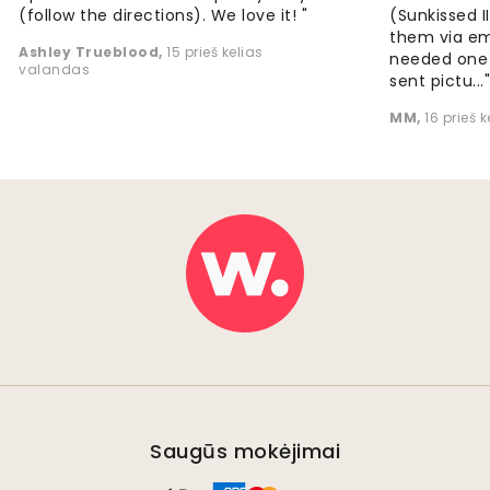
(follow the directions). We love it! "
(Sunkissed 
them via em
Ashley Trueblood
,
15 prieš kelias
needed one
valandas
sent pictu...
MM
,
16 prieš 
Saugūs mokėjimai