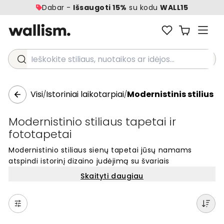
Dabar -
Išsaugoti 15%
su kodu
WALL15
Ieškokite stiliaus, nuotaikos ar idėjos...
Visi
Istoriniai laikotarpiai
Modernistinis stilius
/
/
Modernistinio stiliaus tapetai ir
fototapetai
Modernistinio stiliaus sienų tapetai jūsų namams
atspindi istorinį dizaino judėjimą su švariais
geometriniais raštais ir paprastomis formomis. Šie
Skaityti daugiau
sienų apdailos sprendimai pasižymi minimalistinėmis
linijomis ir funkcionaliu grožiu, kuris tinka šiuolaikiniams
interjerams. Rinkitės iš unikalių modernistinių motyvų,
suteikiančių sienoms aiškų ir tvarkingą vaizdą. Mūsų