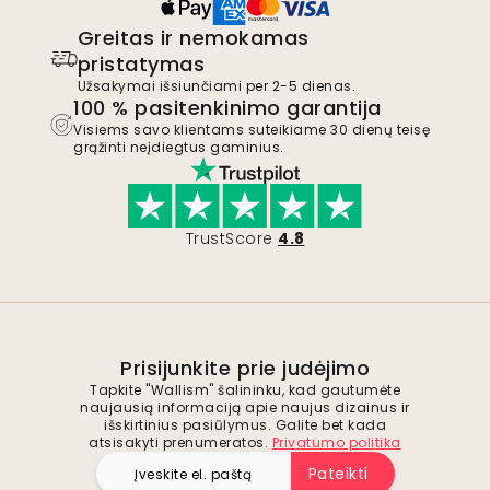
Greitas ir nemokamas
pristatymas
Užsakymai išsiunčiami per 2-5 dienas.
100 % pasitenkinimo garantija
Visiems savo klientams suteikiame 30 dienų teisę
grąžinti neįdiegtus gaminius.
TrustScore
4.8
Prisijunkite prie judėjimo
Tapkite "Wallism" šalininku, kad gautumėte
naujausią informaciją apie naujus dizainus ir
išskirtinius pasiūlymus. Galite bet kada
atsisakyti prenumeratos.
Privatumo politika
Pateikti