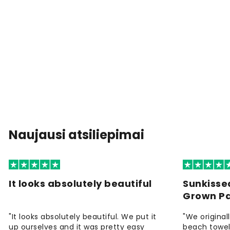
Naujausi atsiliepimai
It looks absolutely beautiful
Sunkisse
Grown P
"It looks absolutely beautiful. We put it
"We origina
up ourselves and it was pretty easy
beach towels