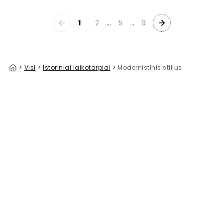
1
2
...
5
...
9
>
Visi
>
Istoriniai laikotarpiai
>
Modernistinis stilius