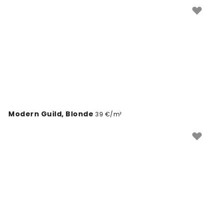
tapetai idealiai tinka kiekvienam kambariui – nuo
svetainės iki miegamojo. Sukurkite stilingą erdvę su
kokybišku fototapetu, atspindinčiu XX amžiaus
modernizmo estetiką.
Modern Guild, Blonde
39 €/m²