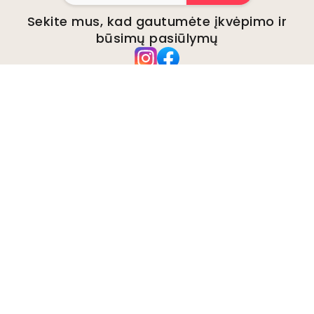
Sekite mus, kad gautumėte įkvėpimo ir
būsimų pasiūlymų
Įmonė
Apie
Aplinka
Verslo užklausos
Slapukai
Privatumo politika
Taisyklės ir sąlygos