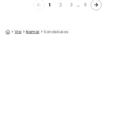
1
2
3
...
6
>
Visi
>
Namai
>
Sandėliukas