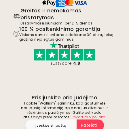
Greitas ir nemokamas
pristatymas
Užsakymai išsiunčiami per 2-5 dienas.
100 % pasitenkinimo garantija
Visiems savo klientams suteikiame 30 dienų teisę
grąžinti neįdiegtus gaminius.
TrustScore
4.8
Prisijunkite prie judėjimo
Tapkite "Wallism" šalininku, kad gautumėte
naujausią informaciją apie naujus dizainus ir
išskirtinius pasiūlymus. Galite bet kada
atsisakyti prenumeratos.
Privatumo politika
Pateikti