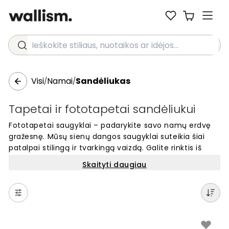
Ieškokite stiliaus, nuotaikos ar idėjos...
Visi
Namai
Sandėliukas
/
/
Tapetai ir fototapetai sandėliukui
Fototapetai saugyklai – padarykite savo namų erdvę
gražesnę. Mūsų sienų dangos saugyklai suteikia šiai
patalpai stilingą ir tvarkingą vaizdą. Galite rinktis iš
įvairių dizainų, kurie tinka jūsų namams. Fototapetai
Skaityti daugiau
lengvai keičia sienų išvaizdą ir sukuria malonią
atmosferą net tokiose praktinėse erdvėse kaip
saugykla. Atraskite unikalius motyvus, kurie pavers jūsų
saugyklą į gražią namų dalį.