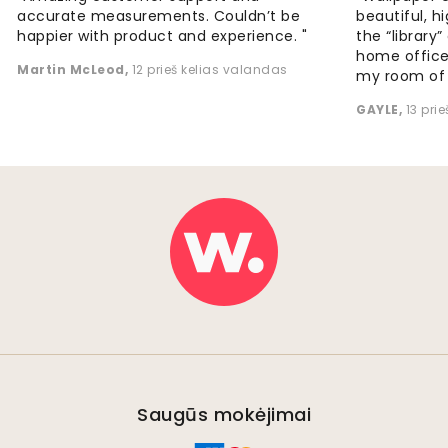
accurate measurements. Couldn’t be
beautiful, h
happier with product and experience. "
the “library
home office
Martin McLeod
,
12 prieš kelias valandas
my room of d
GAYLE
,
13 pri
Saugūs mokėjimai