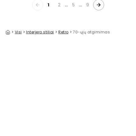
1
2
...
5
...
9
>
Visi
>
Interjero stiliai
>
Retro
>
70-ųjų atgimimas