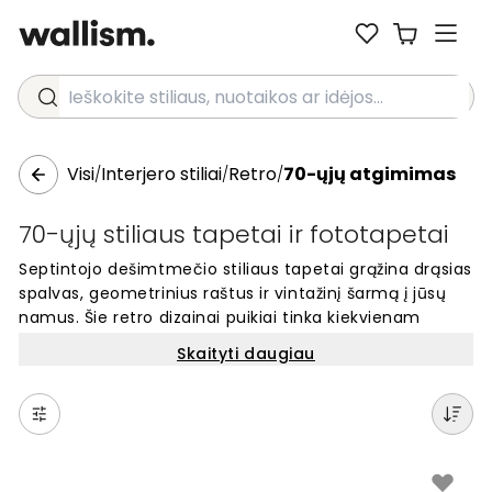
Ieškokite stiliaus, nuotaikos ar idėjos...
Visi
Interjero stiliai
Retro
70-ųjų atgimimas
/
/
/
70-ųjų stiliaus tapetai ir fototapetai
Septintojo dešimtmečio stiliaus tapetai grąžina drąsias
spalvas, geometrinius raštus ir vintažinį šarmą į jūsų
namus. Šie retro dizainai puikiai tinka kiekvienam
kambariui – nuo svetainės iki miegamojo. Tapetai su
Skaityti daugiau
70-ųjų motyvais sukuria unikalų ir šiltą interjerą, kuris
išsiskiria. Pasirinkite iš daugybės spalvingų raštų ir
atraskite tobulą sieninį sprendimą savo erdvei.