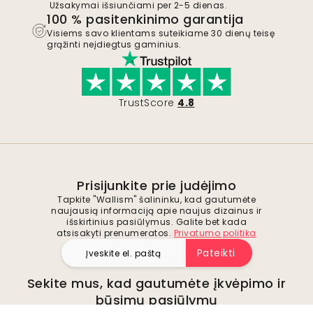
Užsakymai išsiunčiami per 2-5 dienas.
100 % pasitenkinimo garantija
Visiems savo klientams suteikiame 30 dienų teisę
grąžinti neįdiegtus gaminius.
TrustScore
4.8
Prisijunkite prie judėjimo
Tapkite "Wallism" šalininku, kad gautumėte
naujausią informaciją apie naujus dizainus ir
išskirtinius pasiūlymus. Galite bet kada
atsisakyti prenumeratos.
Privatumo politika
Pateikti
Sekite mus, kad gautumėte įkvėpimo ir
būsimų pasiūlymų