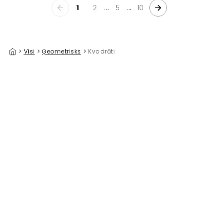
1
2
...
5
...
10
>
Visi
>
Ģeometrisks
>
Kvadrāti