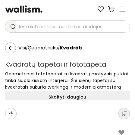
Ieškokite stiliaus, nuotaikos ar idėjos...
Visi
Ģeometrisks
Kvadrāti
/
/
Kvadratų tapetai ir fototapetai
Geometriniai fototapetai su kvadratų motyvais puikiai
tinka šiuolaikiškam interjerui. Šie sienų tapetai su
kvadratais sukuria tvarkingą ir modernią atmosferą
bet kuriame kambaryje. Pasirinkite iš daugybės spalvų
Skaityti daugiau
ir dizainų – nuo minimalistinių juodai baltų kvadratų iki
spalvingų geometrinių raštų. Kvadratų fototapetai
sienoms idealiai tinka namams ir biurams. Lengvai
keiskite savo erdvės išvaizdą su unikaliais
geometriniais motyvais. Kokybiški tapetai, atspindintys
jūsų asmeninį stilių.