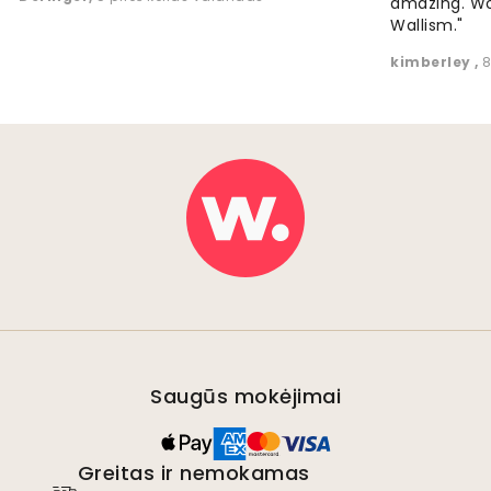
amazing. W
Wallism."
kimberley
,
8
Saugūs mokėjimai
Greitas ir nemokamas