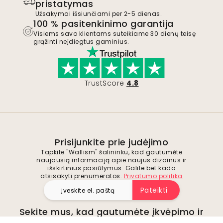
pristatymas
Užsakymai išsiunčiami per 2-5 dienas.
100 % pasitenkinimo garantija
Visiems savo klientams suteikiame 30 dienų teisę
grąžinti neįdiegtus gaminius.
TrustScore
4.8
Prisijunkite prie judėjimo
Tapkite "Wallism" šalininku, kad gautumėte
naujausią informaciją apie naujus dizainus ir
išskirtinius pasiūlymus. Galite bet kada
atsisakyti prenumeratos.
Privatumo politika
Pateikti
Sekite mus, kad gautumėte įkvėpimo ir