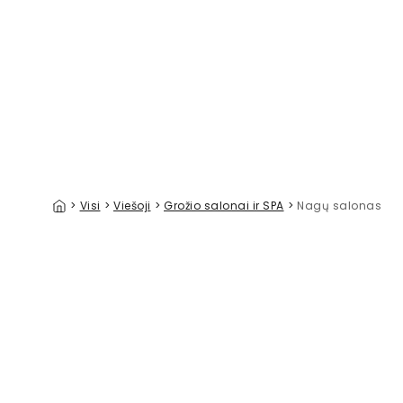
Summer Meadow
Floral Jun
39 €/m²
>
Visi
>
Viešoji
>
Grožio salonai ir SPA
>
Nagų salonas