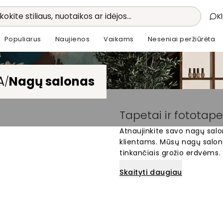
kokite stiliaus, nuotaikos ar idėjos...
K
Populiarus
Naujienos
Vaikams
Neseniai peržiūrėta
A
Nagų salonas
/
Tapetai ir fototap
Atnaujinkite savo nagų salon
klientams. Mūsų nagų salonų 
tinkančiais grožio erdvėms. Š
salono charakterį. Dideli fo
Skaityti daugiau
kurią klientai prisimins ir ku