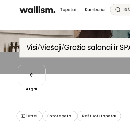
Ieš
Tapetai
Kambariai
Visi
Viešoji
Grožio salonai ir SP
/
/
Atgal
Filtrai
Fototapetai
Raštuoti tapetai