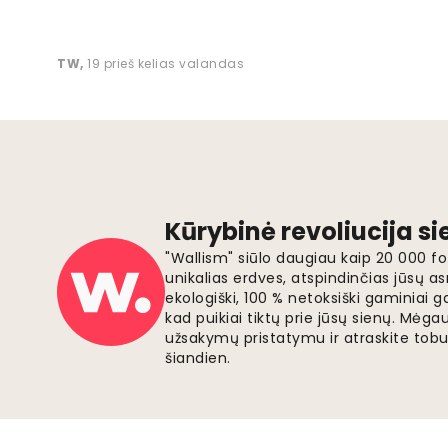
TW
,
19 prieš kelias valandas
Kūrybinė revoliucija s
"Wallism" siūlo daugiau kaip 20 000 
unikalias erdves, atspindinčias jūsų as
ekologiški, 100 % netoksiški gaminia
kad puikiai tiktų prie jūsų sienų. Mė
užsakymų pristatymu ir atraskite tobu
šiandien.