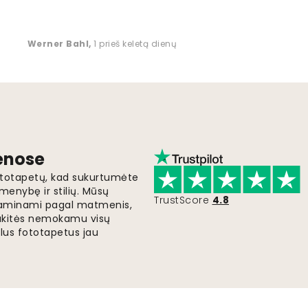
Werner Bahl
,
1 prieš keletą dienų
ienose
fototapetų, kad sukurtumėte
menybę ir stilių. Mūsų
TrustScore
4.8
i gaminami pagal matmenis,
gaukitės nemokamu visų
lus fototapetus jau