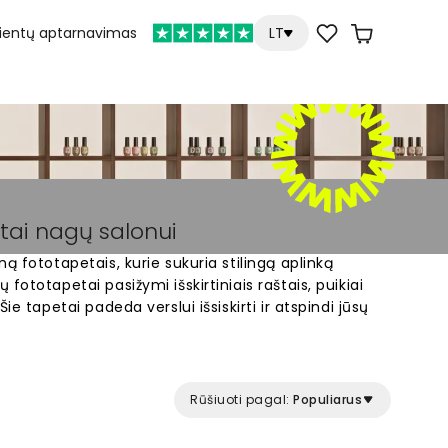
lientų aptarnavimas
LT
etai nagų salonui
ą fototapetais, kurie sukuria stilingą aplinką
fototapetai pasižymi išskirtiniais raštais, puikiai
ie tapetai padeda verslui išsiskirti ir atspindi jūsų
totapetai per visą sieną sukuria menišką aplinką,
ria dalinsis socialiniuose tinkluose.
Rūšiuoti pagal:
Populiarus