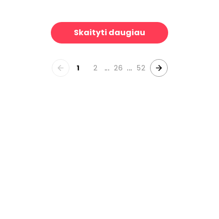
gle
Jungle Delight, Sky
39 €/m²
39 €/m²
Skaityti daugiau
1
2
...
26
...
52