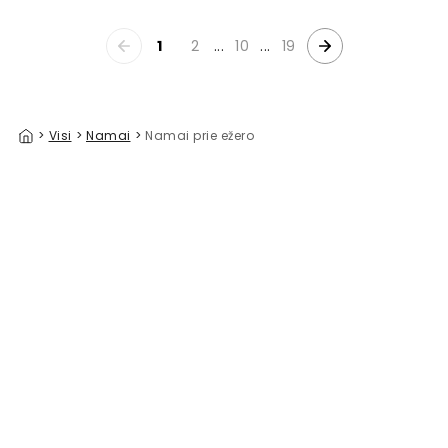
1
2
...
10
...
19
>
Visi
>
Namai
>
Namai prie ežero