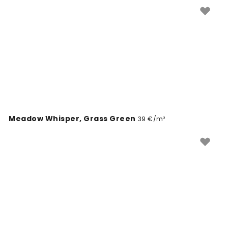
tobulą dizainą. Užsisakykite internetinėje parduotuvėje
ir paverskite savo vasarnamį prie ežero dar gražesniu.
Meadow Whisper, Grass Green
39 €/m²