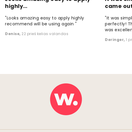
highly…
came ou
"Looks amazing easy to apply highly
"It was simp
recommend will be using again "
perfectly! T
was excellen
Denise
,
22 prieš kelias valandas
Deringer
,
1 p