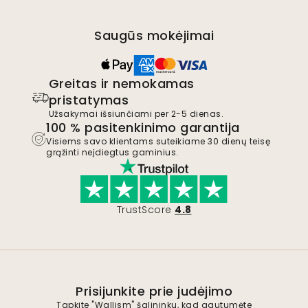
Saugūs mokėjimai
Greitas ir nemokamas
pristatymas
Užsakymai išsiunčiami per 2-5 dienas.
100 % pasitenkinimo garantija
Visiems savo klientams suteikiame 30 dienų teisę
grąžinti neįdiegtus gaminius.
TrustScore
4.8
Prisijunkite prie judėjimo
Tapkite "Wallism" šalininku, kad gautumėte