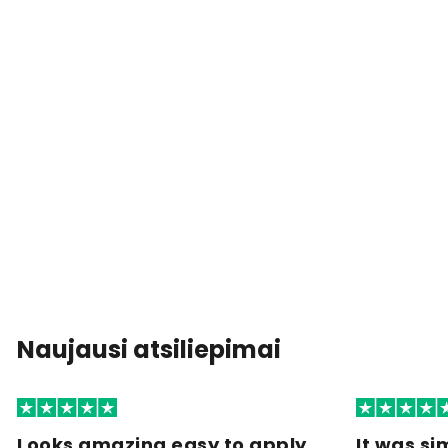
Naujausi atsiliepimai
Looks amazing easy to apply
It was si