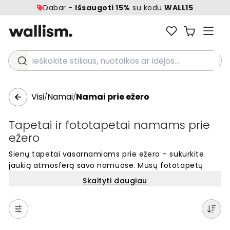
Dabar -
Išsaugoti 15%
su kodu
WALL15
Ieškokite stiliaus, nuotaikos ar idėjos...
Visi
Namai
Namai prie ežero
/
/
Tapetai ir fototapetai namams prie
ežero
Sienų tapetai vasarnamiams prie ežero – sukurkite
jaukią atmosferą savo namuose. Mūsų fototapetų
kolekcija puikiai tinka vasarnamių interjerui,
Skaityti daugiau
suteikdama kambariams šviežumo ir stiliaus.
Pasirinkite iš daugybės unikalių motyvų, kurie atspindi
gamtos grožį ir ramybę. Nesvarbu, ar ieškote tapetų
svetainei, miegamajam ar kitam kambariui – rasite