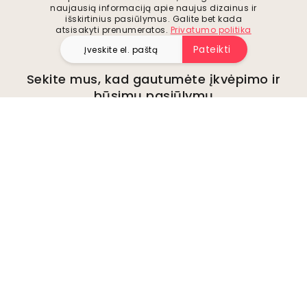
naujausią informaciją apie naujus dizainus ir
išskirtinius pasiūlymus. Galite bet kada
atsisakyti prenumeratos.
Privatumo politika
Pateikti
Sekite mus, kad gautumėte įkvėpimo ir
būsimų pasiūlymų
Įmonė
Apie
Aplinka
Verslo užklausos