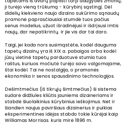
tapetams iš dvarų paplisti tarp daugybės žmonių,
ji turėjo vieną trūkumą - kūrybinį sąstingį. Dėl
didelių kiekvieno naujo dizaino sukūrimo sąnaudų
pramonė paprasčiausiai stumdė tuos pačius
senus modelius, užuot išradinėjusi ir išdrįsusi imtis
naujų, dar nepatikrintų. Ir jie vis dar tai daro.
Taigi, jei kada nors susimąstėte, kodėl dauguma
tapetų dizainų yra iš XIX a. pabaigos arba kodėl
jūsų vietinė tapetų parduotuvė stumia tuos
raštus, kuriuos močiutė turėjo savo valgomajame,
štai kodėl. Tai ne nostalgija, o pramonės
ekonomika ir senos spausdinimo technologijos.
Dešimtmečius (iš tikrųjų šimtmečius) ši sistema
sudarė didžiules kliūtis jauniems dizaineriams ir
stabdė šiuolaikinius kūrybinius ieškojimus. Net ir
šiandien naujus paviršiaus dizainerius ir puikias
eksperimentines idėjas stabdo tokie kūrėjai kaip
Williamas Morrisas. kuris mirė 1896 m.