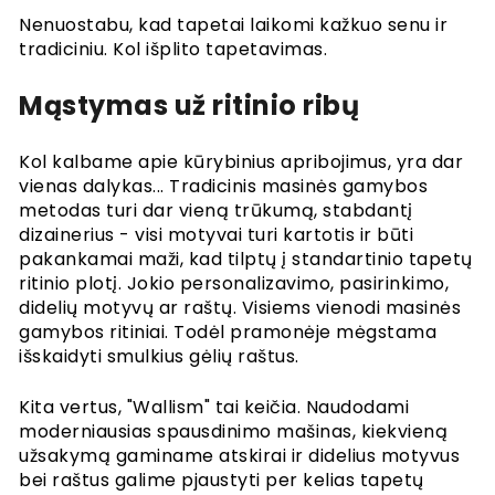
Nenuostabu, kad tapetai laikomi kažkuo senu ir
tradiciniu. Kol išplito tapetavimas.
Mąstymas už ritinio ribų
Kol kalbame apie kūrybinius apribojimus, yra dar
vienas dalykas... Tradicinis masinės gamybos
metodas turi dar vieną trūkumą, stabdantį
dizainerius - visi motyvai turi kartotis ir būti
pakankamai maži, kad tilptų į standartinio tapetų
ritinio plotį. Jokio personalizavimo, pasirinkimo,
didelių motyvų ar raštų. Visiems vienodi masinės
gamybos ritiniai. Todėl pramonėje mėgstama
išskaidyti smulkius gėlių raštus.
Kita vertus, "Wallism" tai keičia. Naudodami
moderniausias spausdinimo mašinas, kiekvieną
užsakymą gaminame atskirai ir didelius motyvus
bei raštus galime pjaustyti per kelias tapetų