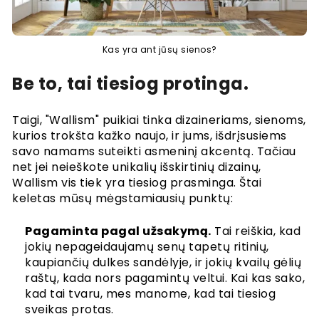
Kas yra ant jūsų sienos?
Be to, tai tiesiog protinga.
Taigi, "Wallism" puikiai tinka dizaineriams, sienoms,
kurios trokšta kažko naujo, ir jums, išdrįsusiems
savo namams suteikti asmeninį akcentą. Tačiau
net jei neieškote unikalių išskirtinių dizainų,
Wallism vis tiek yra tiesiog prasminga. Štai
keletas mūsų mėgstamiausių punktų:
Pagaminta pagal užsakymą.
Tai reiškia, kad
jokių nepageidaujamų senų tapetų ritinių,
kaupiančių dulkes sandėlyje, ir jokių kvailų gėlių
raštų, kada nors pagamintų veltui. Kai kas sako,
kad tai tvaru, mes manome, kad tai tiesiog
sveikas protas.