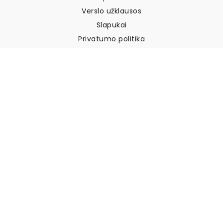
Verslo užklausos
Slapukai
Privatumo politika
Taisyklės ir sąlygos
Klientų aptarnavimas
Susisiekite su mumis
Grąžinimai ir kompensacijos
Pristatymas
Kaip išmatuoti sieną
Kaip pakabinti tapetus
Kaip įdiegti savaime
klijuojamus
DUK
Tapetų straipsniai
Pasirinkite savo vietą