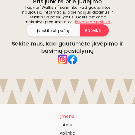
Prisijunkite prie judėjimo
Tapkite "Wallism" šalininku, kad gautumėte
naujausią informaciją apie naujus dizainus ir
išskirtinius pasiūlymus. Galite bet kada
atsisakyti prenumeratos.
Privatumo politika
Pateikti
Sekite mus, kad gautumėte įkvėpimo ir
būsimų pasiūlymų
Įmonė
Apie
Aplinka