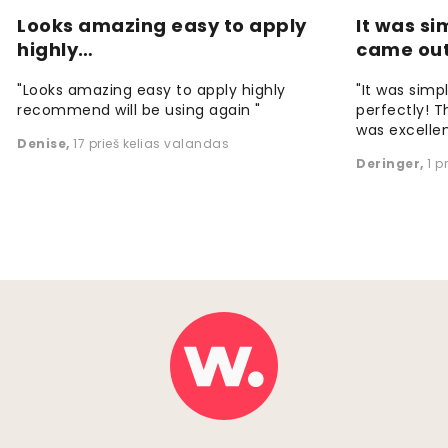
Looks amazing easy to apply
It was si
highly…
came ou
"Looks amazing easy to apply highly
"It was simp
recommend will be using again "
perfectly! T
was excellen
Denise
,
17 prieš kelias valandas
Deringer
,
1 p