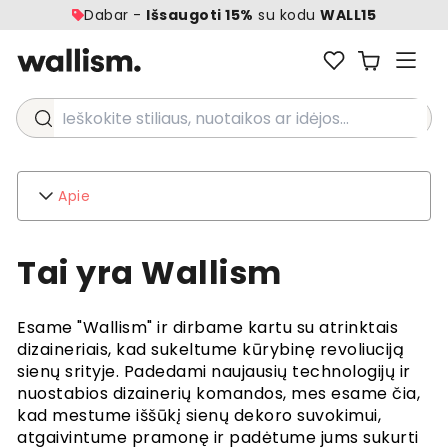
Dabar -
Išsaugoti 15%
su kodu
WALL15
Ieškokite stiliaus, nuotaikos ar idėjos...
Apie
Wallism
Tai yra Wallism
Apie
Susisiekite su
Aplinka
Esame "Wallism" ir dirbame kartu su atrinktais
Verslo užklausos
dizaineriais, kad sukeltume kūrybinę revoliuciją
sienų srityje. Padedami naujausių technologijų ir
Klientų aptarnavimas
nuostabios dizainerių komandos, mes esame čia,
DUK
kad mestume iššūkį sienų dekoro suvokimui,
Pristatymas
atgaivintume pramonę ir padėtume jums sukurti
Grąžinimai ir kompensacijos