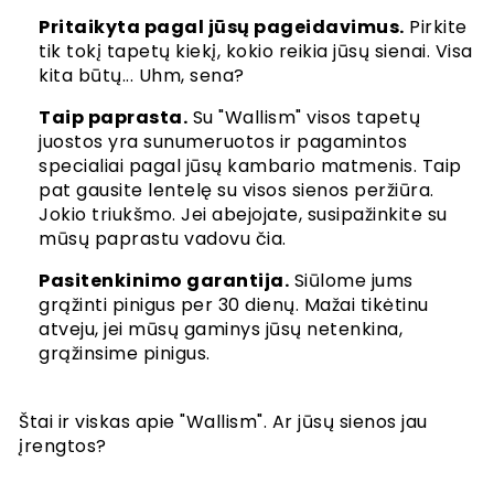
Pritaikyta pagal jūsų pageidavimus.
Pirkite
tik tokį tapetų kiekį, kokio reikia jūsų sienai. Visa
kita būtų... Uhm, sena?
Taip paprasta.
Su "Wallism" visos tapetų
juostos yra sunumeruotos ir pagamintos
specialiai pagal jūsų kambario matmenis. Taip
pat gausite lentelę su visos sienos peržiūra.
Jokio triukšmo. Jei abejojate, susipažinkite su
mūsų paprastu vadovu čia.
Pasitenkinimo garantija.
Siūlome jums
grąžinti pinigus per 30 dienų. Mažai tikėtinu
atveju, jei mūsų gaminys jūsų netenkina,
grąžinsime pinigus.
Štai ir viskas apie "Wallism". Ar jūsų sienos jau
įrengtos?