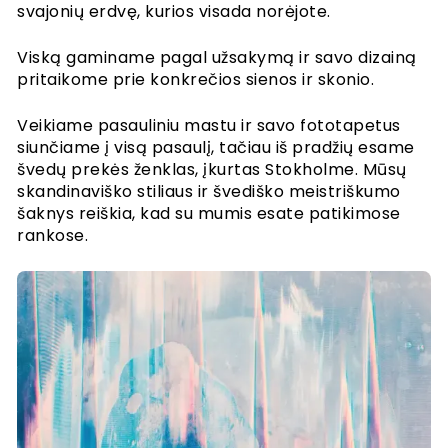
svajonių erdvę, kurios visada norėjote.
Taisyklės ir sąlygos
Slapukai
Viską gaminame pagal užsakymą ir savo dizainą
Privatumo politika
pritaikome prie konkrečios sienos ir skonio.
Tapetų straipsniai
Vadovai, kaip elgtis
Veikiame pasauliniu mastu ir savo fototapetus
siunčiame į visą pasaulį, tačiau iš pradžių esame
Kaip pakabinti tapetus
švedų prekės ženklas, įkurtas Stokholme. Mūsų
Kaip įdiegti savaime klijuojamus
skandinaviško stiliaus ir švediško meistriškumo
Kaip išmatuoti sieną
Sienų paruošimas
šaknys reiškia, kad su mumis esate patikimose
Tapetų įrankiai
rankose.
Tapetai ant tekstūruotų sienų