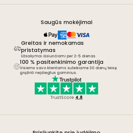
Saugūs mokėjimai
Greitas ir nemokamas
pristatymas
Užsakymai išsiunčiami per 2-5 dienas.
100 % pasitenkinimo garantija
Visiems savo klientams suteikiame 30 dienų teisę
grąžinti neįdiegtus gaminius.
TrustScore
4.8
Prisijunkite prie judėjimo