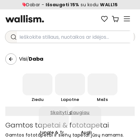
Dabar -
Išsaugoti 15%
su kodu
WALL15
Ieškokite stiliaus, nuotaikos ar idėjos...
Visi
Daba
/
Ziedu
Lapotne
Mežs
Skaityti daugiau
Gamtos tapetai & fototapetai
Jungle & Tropical
Augļi
Gamtos fototapetai ir sienų tapetai jūsų namams.