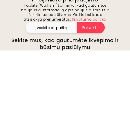
Tapkite "Wallism" šalininku, kad gautumėte
naujausią informaciją apie naujus dizainus ir
išskirtinius pasiūlymus. Galite bet kada
atsisakyti prenumeratos.
Privatumo politika
Pateikti
Sekite mus, kad gautumėte įkvėpimo ir
būsimų pasiūlymų
Įmonė
Apie
Aplinka