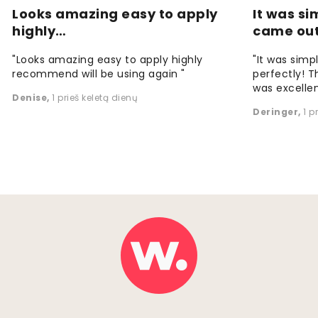
Looks amazing easy to apply
It was si
highly…
came ou
"Looks amazing easy to apply highly
"It was simp
recommend will be using again "
perfectly! T
was excellen
Denise
,
1 prieš keletą dienų
Deringer
,
1 p