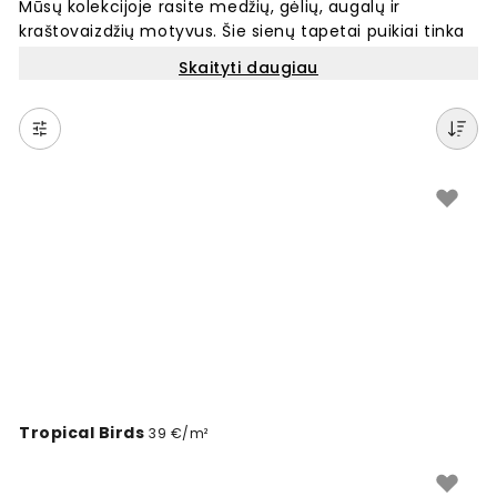
Mūsų kolekcijoje rasite medžių, gėlių, augalų ir
kraštovaizdžių motyvus. Šie sienų tapetai puikiai tinka
kiekvienam kambariui – nuo svetainės iki miegamojo.
Skaityti daugiau
Galite rinktis iš miško, jūros, kalnų ir kitų gamtos vaizdų.
Kiekvienas tapetas pagaminamas pagal jūsų sienos
matmenis. Paprasta užsisakyti internetu ir pakeisti
savo sienų išvaizdą su unikaliomis gamtos temomis.
Tropical Birds
39 €/m²