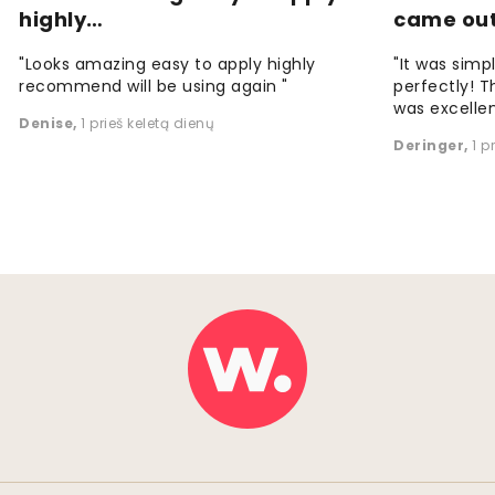
highly…
came ou
"Looks amazing easy to apply highly
"It was simp
recommend will be using again "
perfectly! T
was excellen
Denise
,
1 prieš keletą dienų
Deringer
,
1 p