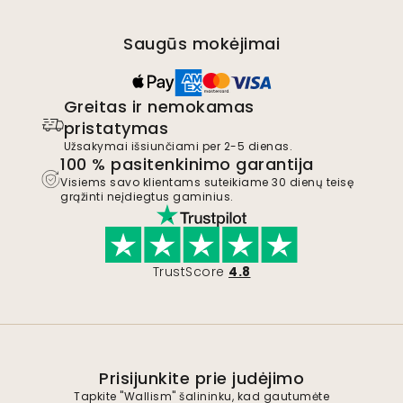
Saugūs mokėjimai
Greitas ir nemokamas
pristatymas
Užsakymai išsiunčiami per 2-5 dienas.
100 % pasitenkinimo garantija
Visiems savo klientams suteikiame 30 dienų teisę
grąžinti neįdiegtus gaminius.
TrustScore
4.8
Prisijunkite prie judėjimo
Tapkite "Wallism" šalininku, kad gautumėte