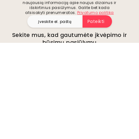
naujausią informaciją apie naujus dizainus ir
išskirtinius pasiūlymus. Galite bet kada
atsisakyti prenumeratos.
Privatumo politika
Pateikti
Sekite mus, kad gautumėte įkvėpimo ir
būsimų pasiūlymų
Įmonė
Apie
Aplinka
Verslo užklausos