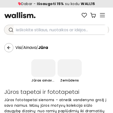
Dabar -
Išsaugoti 15%
su kodu
WALL15
Ieškokite stiliaus, nuotaikos ar idėjos...
Visi
Ainava
Jūra
/
/
Jūras ainavas
Zemūdens
Jūros tapetai ir fototapetai
Jūros fototapetai sienoms – atnešk vandenyno grožį į
savo namus. Mūsų jūros motyvų kolekcija siūlo
daugybę dizainų: nuo ramių paplūdimių iki dramatišų