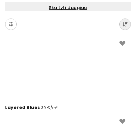
bangų. Šie fototapetai puikiai tinka svetainei,
Skaityti daugiau
miegamajam ar bet kuriam kitam kambariui, kuriam
norėtumėte suteikti ramybės ir erdvės pojūtį. Paprasta
užsisakyti internetu, gaminame pagal jūsų sienos
matmenis. Populiarūs ir unikalūs jūros peizažų dizainai
visiems, kurie mėgsta vandenį ir gamtą.
Layered Blues
39 €/m²