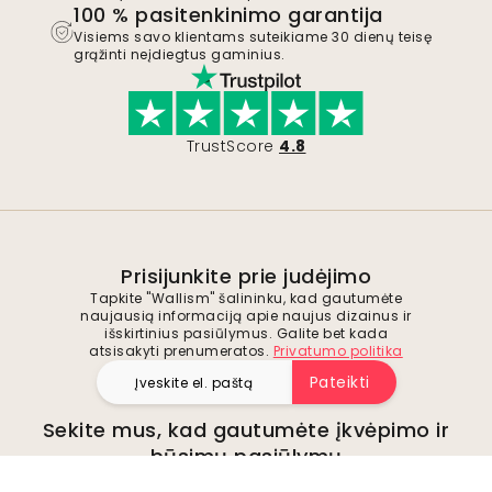
100 % pasitenkinimo garantija
Visiems savo klientams suteikiame 30 dienų teisę
grąžinti neįdiegtus gaminius.
TrustScore
4.8
Prisijunkite prie judėjimo
Tapkite "Wallism" šalininku, kad gautumėte
naujausią informaciją apie naujus dizainus ir
išskirtinius pasiūlymus. Galite bet kada
atsisakyti prenumeratos.
Privatumo politika
Pateikti
Sekite mus, kad gautumėte įkvėpimo ir
būsimų pasiūlymų