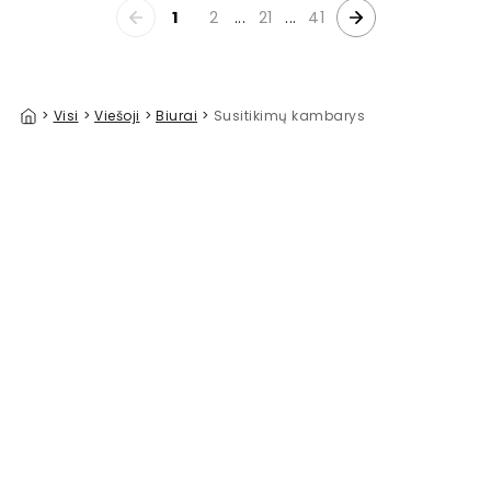
1
2
...
21
...
41
>
Visi
>
Viešoji
>
Biurai
>
Susitikimų kambarys