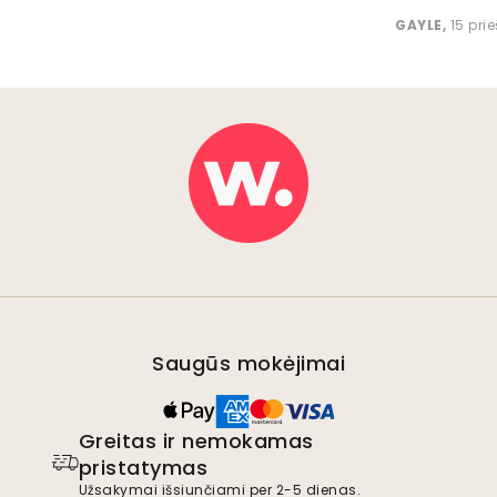
GAYLE
,
15 pri
Saugūs mokėjimai
Greitas ir nemokamas
pristatymas
Užsakymai išsiunčiami per 2-5 dienas.