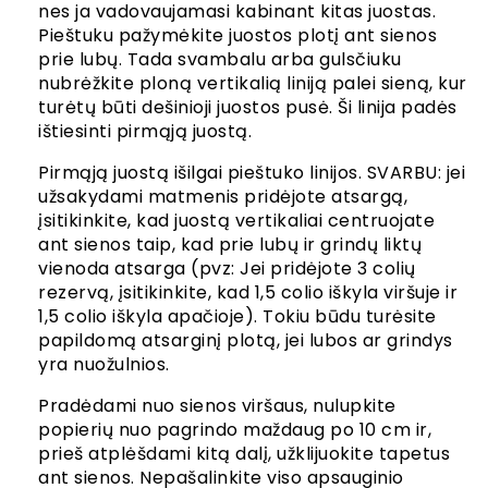
nes ja vadovaujamasi kabinant kitas juostas.
Pieštuku pažymėkite juostos plotį ant sienos
prie lubų. Tada svambalu arba gulsčiuku
nubrėžkite ploną vertikalią liniją palei sieną, kur
turėtų būti dešinioji juostos pusė. Ši linija padės
ištiesinti pirmąją juostą.
Pirmąją juostą išilgai pieštuko linijos. SVARBU: jei
užsakydami matmenis pridėjote atsargą,
įsitikinkite, kad juostą vertikaliai centruojate
ant sienos taip, kad prie lubų ir grindų liktų
vienoda atsarga (pvz: Jei pridėjote 3 colių
rezervą, įsitikinkite, kad 1,5 colio iškyla viršuje ir
1,5 colio iškyla apačioje). Tokiu būdu turėsite
papildomą atsarginį plotą, jei lubos ar grindys
yra nuožulnios.
Pradėdami nuo sienos viršaus, nulupkite
popierių nuo pagrindo maždaug po 10 cm ir,
prieš atplėšdami kitą dalį, užklijuokite tapetus
ant sienos. Nepašalinkite viso apsauginio