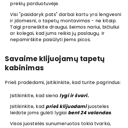
prekių parduotuvėje.
Visi "pasidaryk pats" darbai kartu yra lengvesni
ir įdomesni, o tapetų montavimas - ne kitaip.
Taigi praneškite draugui, šeimos nariui, bičiuliui
ar kolegai, kad jums reikia jų paslaugų. Ir
nepamirškite pasiūlyti jiems picos.
Savaime klijuojamų tapetų
kabinimas
Prieš pradėdami, įsitikinkite, kad turite pagrindus:
Įsitikinkite, kad siena
lygi ir švari.
Įsitikinkite, kad
prieš klijuodami
juosteles
leidote joms gulėti lygiai
bent 24 valandas
.
Visos juostelės sunumeruotos tokia tvarka,