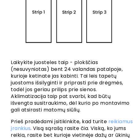
Laikykite juosteles taip - plokščias
(nesuvyniotas) bent 24 valandas patalpoje,
kurioje ketinate jas kabinti. Tai leis tapetų
juostoms išsilyginti ir priprasti prie drėgmės,
todėl jos geriau prilips prie sienos.
Aklimatizacija taip pat svarbi, kad būtų
išvengta susitraukimo, dėl kurio po montavimo
gali atsirasti matomų siūlių.
Prieš pradėdami įsitikinkite, kad turite
reikiamus
įrankius
. Visą sąrašą rasite čia. Viską, ko jums
reikia, rasite bet kurioje vietinėje dažų ar ūkinių