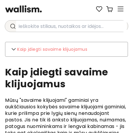
Ieškokite stiliaus, nuotaikos ar idėjos...
Kaip įdiegti savaime klijuojamus
Wallism
Kaip įdiegti savaime
Apie
Susisiekite su
klijuojamus
Aplinka
Verslo užklausos
Mūsų "savaime klijuojami" gaminiai yra
Klientų aptarnavimas
aukščiausios kokybės savaime klijuojami gaminiai,
DUK
kurie prilimpa prie lygių sienų nenaudojant
Pristatymas
pastos. Jis ne tik iš anksto klijuojamas, nuimamas,
Grąžinimai ir kompensacijos
patogus nuomininkams ir lengvai kabinamas - jis
Taisyklės ir sąlygos
toks pat ekologiškas kaip ir mūsų aukščiausios