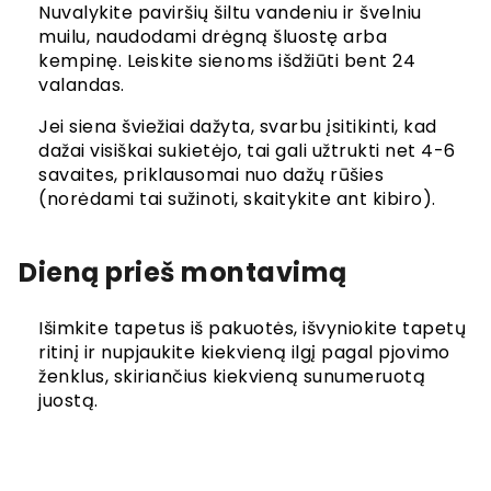
Nuvalykite paviršių šiltu vandeniu ir švelniu
muilu, naudodami drėgną šluostę arba
kempinę. Leiskite sienoms išdžiūti bent 24
valandas.
Jei siena šviežiai dažyta, svarbu įsitikinti, kad
dažai visiškai sukietėjo, tai gali užtrukti net 4-6
savaites, priklausomai nuo dažų rūšies
(norėdami tai sužinoti, skaitykite ant kibiro).
Dieną prieš montavimą
Išimkite tapetus iš pakuotės, išvyniokite tapetų
ritinį ir nupjaukite kiekvieną ilgį pagal pjovimo
ženklus, skiriančius kiekvieną sunumeruotą
juostą.