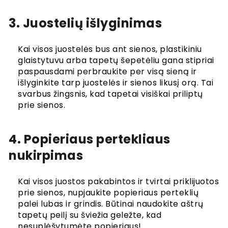
3. Juostelių išlyginimas
Kai visos juostelės bus ant sienos, plastikiniu
glaistytuvu arba tapetų šepetėliu gana stipriai
paspausdami perbraukite per visą sieną ir
išlyginkite tarp juostelės ir sienos likusį orą. Tai
svarbus žingsnis, kad tapetai visiškai priliptų
prie sienos.
4. Popieriaus pertekliaus
nukirpimas
Kai visos juostos pakabintos ir tvirtai priklijuotos
prie sienos, nupjaukite popieriaus perteklių
palei lubas ir grindis. Būtinai naudokite aštrų
tapetų peilį su šviežia geležte, kad
nesuplėšytumėte popieriaus!