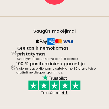
Saugūs mokėjimai
Greitas ir nemokamas
pristatymas
Užsakymai išsiunčiami per 2-5 dienas.
100 % pasitenkinimo garantija
Visiems savo klientams suteikiame 30 dienų teisę
grąžinti neįdiegtus gaminius.
TrustScore
4.8