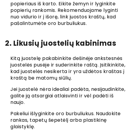
popieriaus iš karto. Eikite žemyn ir lyginkite
popierių rankomis. Rekomenduojame lyginti
nuo vidurio ir į išorę, link juostos kraštų, kad
pašalintumėte oro burbuliukus.
2. Likusių juostelių kabinimas
Kitą juostelę pakabinkite dešinėje ankstesnės
juostelės pusėje ir suderinkite raštą. Įsitikinkite,
kad juostelės nesikerta ir yra uždėtos kraštas į
kraštą be matomų siūlių.
Jei juostelė nėra idealiai padėta, nesijaudinkite,
galite ją atsargiai atlaisvinti ir vėl padėti iš
naujo.
Pakeliui išlyginkite oro burbuliukus. Naudokite
rankas, tapetų šepetėlį arba plastikinę
glaistyklę.