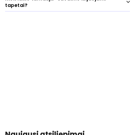
tapetai?
Tinkamai įrengti savaime klijuojami tapetai
tarnaus mažiausiai 5 metus arba ilgiau. Tačiau
jie tarnauja neilgai, jei yra neteisingai uždėti
arba jei buvo nuimti ir vėl uždėti daugiau nei
vieną kartą.
Naujausi atsiliepimai