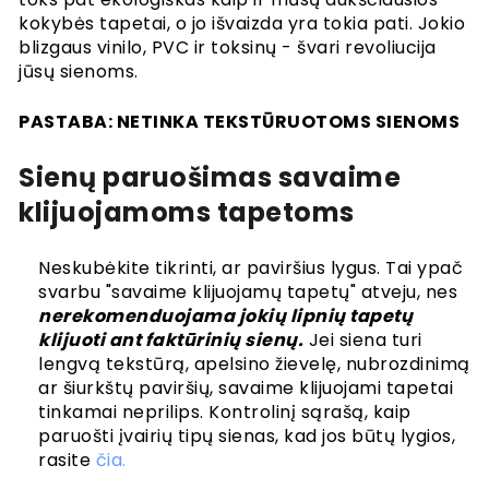
Slapukai
kokybės tapetai, o jo išvaizda yra tokia pati. Jokio
Privatumo politika
blizgaus vinilo, PVC ir toksinų - švari revoliucija
Tapetų straipsniai
jūsų sienoms.
Vadovai, kaip elgtis
PASTABA: NETINKA TEKSTŪRUOTOMS SIENOMS
Kaip pakabinti tapetus
Kaip įdiegti savaime klijuojamus
Sienų paruošimas savaime
Kaip išmatuoti sieną
Sienų paruošimas
klijuojamoms tapetoms
Tapetų įrankiai
Tapetai ant tekstūruotų sienų
Neskubėkite tikrinti, ar paviršius lygus. Tai ypač
svarbu "savaime klijuojamų tapetų" atveju, nes
nerekomenduojama jokių lipnių tapetų
klijuoti ant faktūrinių sienų.
Jei siena turi
lengvą tekstūrą, apelsino žievelę, nubrozdinimą
ar šiurkštų paviršių, savaime klijuojami tapetai
tinkamai neprilips. Kontrolinį sąrašą, kaip
paruošti įvairių tipų sienas, kad jos būtų lygios,
rasite
čia.