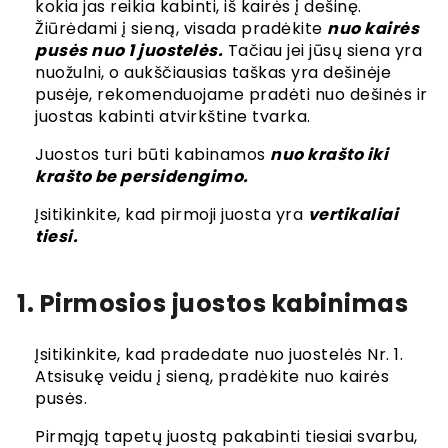
kokia jas reikia kabinti, iš kairės į dešinę.
Žiūrėdami į sieną, visada pradėkite
nuo kairės
pusės nuo 1 juostelės.
Tačiau jei jūsų siena yra
nuožulni, o aukščiausias taškas yra dešinėje
pusėje, rekomenduojame pradėti nuo dešinės ir
juostas kabinti atvirkštine tvarka.
Juostos turi būti kabinamos
nuo krašto iki
krašto be persidengimo.
Įsitikinkite, kad pirmoji juosta yra
vertikaliai
tiesi.
1. Pirmosios juostos kabinimas
Įsitikinkite, kad pradedate nuo juostelės Nr. 1.
Atsisukę veidu į sieną, pradėkite nuo kairės
pusės.
Pirmąją tapetų juostą pakabinti tiesiai svarbu,