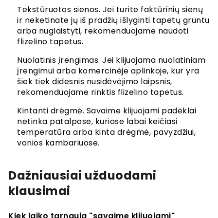
Tekstūruotos sienos. Jei turite faktūrinių sienų
ir neketinate jų iš pradžių išlyginti tapetų gruntu
arba nuglaistyti, rekomenduojame naudoti
flizelino tapetus.
Nuolatinis įrengimas. Jei klijuojama nuolatiniam
įrengimui arba komercinėje aplinkoje, kur yra
šiek tiek didesnis nusidėvėjimo laipsnis,
rekomenduojame rinktis flizelino tapetus.
Kintanti drėgmė. Savaime klijuojami padėklai
netinka patalpose, kuriose labai keičiasi
temperatūra arba kinta drėgmė, pavyzdžiui,
vonios kambariuose.
Dažniausiai užduodami
klausimai
Kiek laiko tarnauja "savaime klijuojami"