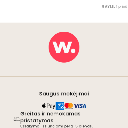
GAYLE
,
1 prie
Saugūs mokėjimai
Greitas ir nemokamas
pristatymas
Užsakymai išsiunčiami per 2-5 dienas.