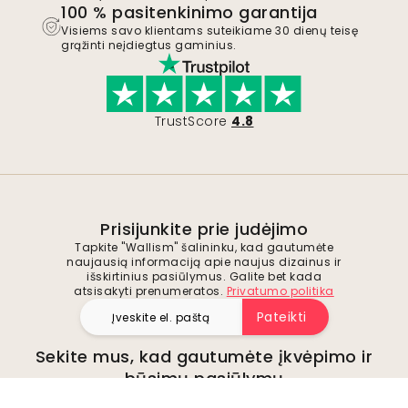
100 % pasitenkinimo garantija
Visiems savo klientams suteikiame 30 dienų teisę
grąžinti neįdiegtus gaminius.
TrustScore
4.8
Prisijunkite prie judėjimo
Tapkite "Wallism" šalininku, kad gautumėte
naujausią informaciją apie naujus dizainus ir
išskirtinius pasiūlymus. Galite bet kada
atsisakyti prenumeratos.
Privatumo politika
Pateikti
Sekite mus, kad gautumėte įkvėpimo ir
būsimų pasiūlymų