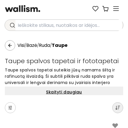
Ieškokite stiliaus, nuotaikos ar idėjos...
Visi
Bazė
Ruda
Taupe
/
/
/
Taupe spalvos tapetai ir fototapetai
Taupe spalvos tapetai suteikia jūsų namams šiltą ir
rafinuotą išvaizdą. Ši subtili pilkšvai ruda spalva yra
universali ir lengvai derinama su įvairiais interjero
stiliais. Taupe spalva sukuria jaukią, ramią atmosferą
Skaityti daugiau
bet kuriame kambaryje. Šie tapetai idealiai tinka tiems,
kurie nori elegantiško, bet neutralaus fono, kuris išliks
stilingas ilgą laiką. Atnaujinkite savo sienas su šia
klasikine, žemiška taupe spalva, kuri niekada neišeina iš
mados.