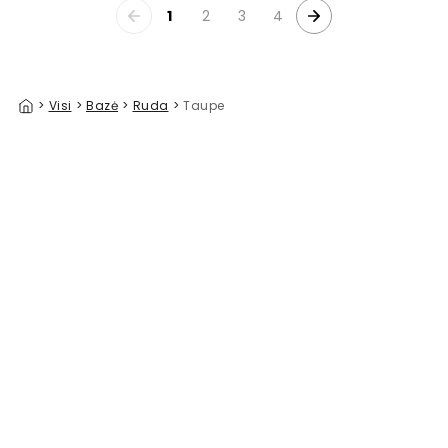
1
2
3
4
>
Visi
>
Bazė
>
Ruda
>
Taupe