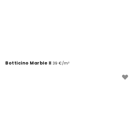
Botticino Marble II
39 €/m²