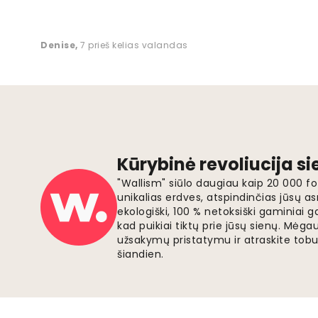
Denise
,
7 prieš kelias valandas
Kūrybinė revoliucija s
"Wallism" siūlo daugiau kaip 20 000 
unikalias erdves, atspindinčias jūsų as
ekologiški, 100 % netoksiški gaminia
kad puikiai tiktų prie jūsų sienų. Mė
užsakymų pristatymu ir atraskite tobu
šiandien.