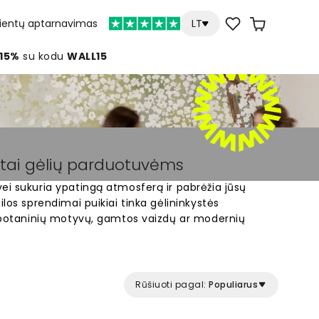
lientų aptarnavimas
LT
 15%
su kodu
WALL15
etai gėlių parduotuvėms
ei sukuria ypatingą atmosferą ir pabrėžia jūsų
ilos sprendimai puikiai tinka gėlininkystės
š botaninių motyvų, gamtos vaizdų ar modernių
čia patalpų išvaizdą ir padeda sukurti unikalų
izainai gaminami pagal užsakymą ir pritaikomi jūsų
šimtus gražių sienų dekorų, kurie puikiai dera su
Rūšiuoti pagal:
Populiarus