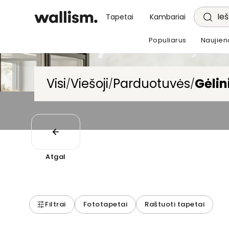
Ieš
Tapetai
Kambariai
Populiarus
Naujien
Visi
Viešoji
Parduotuvės
Gėlin
/
/
/
Atgal
Filtrai
Fototapetai
Raštuoti tapetai