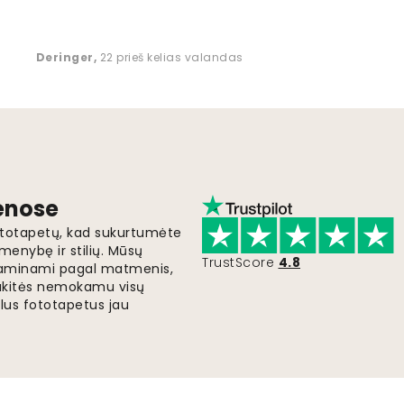
Deringer
,
22 prieš kelias valandas
ienose
fototapetų, kad sukurtumėte
menybę ir stilių. Mūsų
TrustScore
4.8
i gaminami pagal matmenis,
gaukitės nemokamu visų
lus fototapetus jau