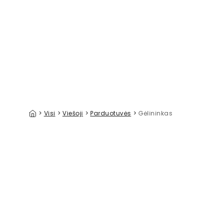
Lemon Tree in Chinoserie
Cirkus Cy
39 €/m²
>
Visi
>
Viešoji
>
Parduotuvės
>
Gėlininkas