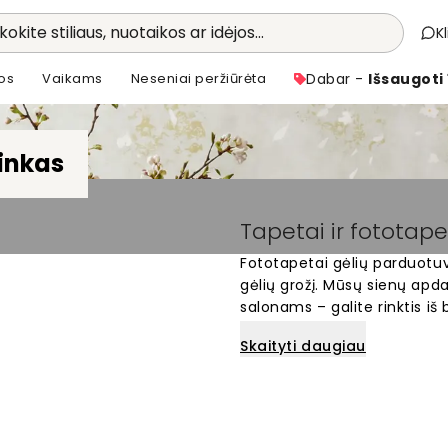
kokite stiliaus, nuotaikos ar idėjos...
K
os
Vaikams
Neseniai peržiūrėta
Dabar -
Išsaugoti
inkas
Tapetai ir fototap
Fototapetai gėlių parduotuv
gėlių grožį. Mūsų sienų apda
salonams – galite rinktis i
dizainų. Tapetai lengvai kei
Skaityti daugiau
įvaizdį jūsų verslui. Visi d
sienų matmenims. Atraskite 
gėlėmis.