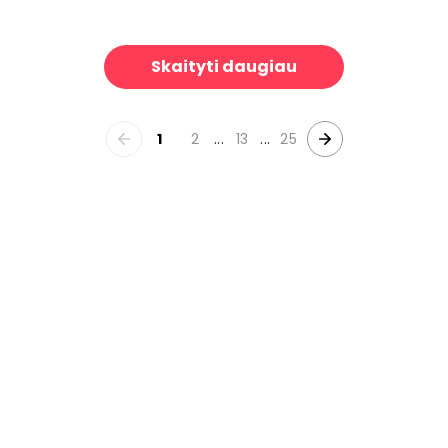
prus
Antiquarian Wild
39 €/m²
39 €/m²
Skaityti daugiau
1
2
...
13
...
25