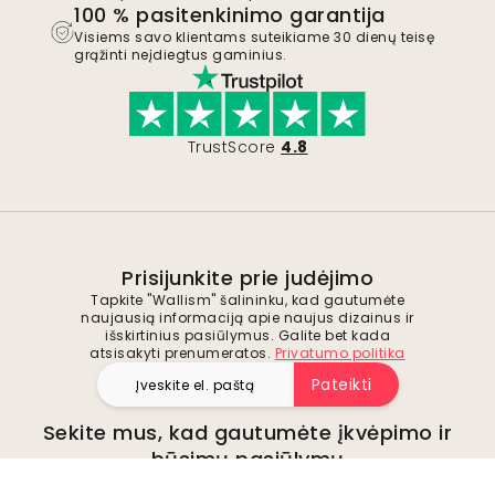
100 % pasitenkinimo garantija
Visiems savo klientams suteikiame 30 dienų teisę
grąžinti neįdiegtus gaminius.
TrustScore
4.8
Prisijunkite prie judėjimo
Tapkite "Wallism" šalininku, kad gautumėte
naujausią informaciją apie naujus dizainus ir
išskirtinius pasiūlymus. Galite bet kada
atsisakyti prenumeratos.
Privatumo politika
Pateikti
Sekite mus, kad gautumėte įkvėpimo ir
būsimų pasiūlymų