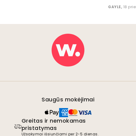
GAYLE
,
18 pri
Saugūs mokėjimai
Greitas ir nemokamas
pristatymas
Užsakymai išsiunčiami per 2-5 dienas.