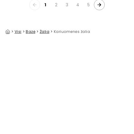
1
2
3
4
5
>
Visi
>
Bazė
>
Žalia
>
Kariuomenės žalia