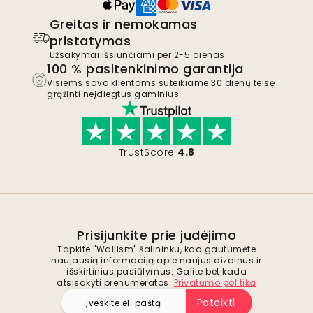
Greitas ir nemokamas
pristatymas
Užsakymai išsiunčiami per 2-5 dienas.
100 % pasitenkinimo garantija
Visiems savo klientams suteikiame 30 dienų teisę
grąžinti neįdiegtus gaminius.
TrustScore
4.8
Prisijunkite prie judėjimo
Tapkite "Wallism" šalininku, kad gautumėte
naujausią informaciją apie naujus dizainus ir
išskirtinius pasiūlymus. Galite bet kada
atsisakyti prenumeratos.
Privatumo politika
Pateikti