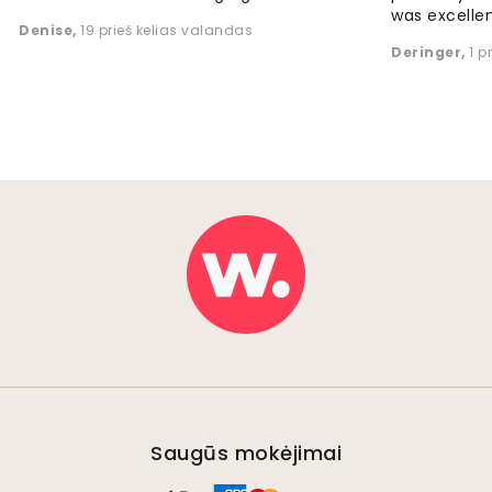
was excellen
Denise
,
19 prieš kelias valandas
Deringer
,
1 p
Saugūs mokėjimai