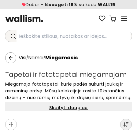
Dabar -
Išsaugoti 15%
su kodu
WALL15
Ieškokite stiliaus, nuotaikos ar idėjos...
Visi
Namai
Miegamasis
/
/
Tapetai ir fototapetai miegamajam
Miegamojo fototapetai, kurie padės sukurti jaukią ir
asmeninę erdvę. Mūsų kolekcijoje rasite tūkstančius
dizainų – nuo ramių motyvų iki drąsių sienų sprendimų.
Kiekvienas tapetas gaminamas pagal jūsų sienos
Skaityti daugiau
matmenis. Lengvai keiskite savo miegamojo išvaizdą ir
raskite tobulą dizainą, kuris atspindės jūsų stilių.
Kokybiški fototapetai namams, kuriuos galite užsisakyti
internetu ir sukurti svajonių miegamąjį.