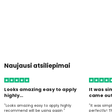
Naujausi atsiliepimai
Looks amazing easy to apply
It was si
highly…
came ou
"Looks amazing easy to apply highly
"It was simp
recommend will be using again "
perfectly! T