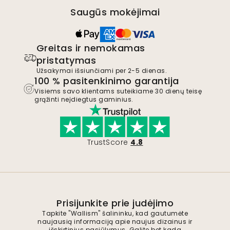
Saugūs mokėjimai
Greitas ir nemokamas
pristatymas
Užsakymai išsiunčiami per 2-5 dienas.
100 % pasitenkinimo garantija
Visiems savo klientams suteikiame 30 dienų teisę
grąžinti neįdiegtus gaminius.
TrustScore
4.8
Prisijunkite prie judėjimo
Tapkite "Wallism" šalininku, kad gautumėte
naujausią informaciją apie naujus dizainus ir
išskirtinius pasiūlymus. Galite bet kada