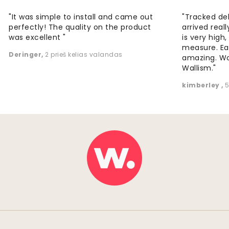
"It was simple to install and came out
"Tracked de
perfectly! The quality on the product
arrived reall
was excellent "
is very high
measure. Eas
Deringer
,
2 prieš kelias valandas
amazing. W
Wallism."
kimberley
,
5