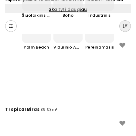
šiuolaikišką, šviežią vaizdą. Pasirinkite iš daugybės
Skaityti daugiau
šiuolaikinio interjero fototapetų su minimalistiniais
Šiuolaikinis Ūkinis
Boho
Industrinis
motyvais ir paprastomis formomis. Šie sienų tapetai
sukuria modernią atmosferą ir atspindi dabartines
dizaino tendencijas. Idealūs tiems, kas ieško švaraus ir
neįpareigojančio stiliaus savo sienoms.
Palm Beach
Vidurinio Amžiaus Modernizmas
Pereinamasis
Tropical Birds
39 €/m²