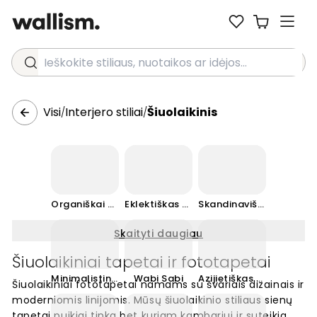
Ieškokite stiliaus, nuotaikos ar idėjos...
Visi
Interjero stiliai
Šiuolaikinis
/
/
Organiškai šiuolaikiškas
Eklektiškas maksimalizmas
Skandinaviška
Skaityti daugiau
Šiuolaikiniai tapetai ir fototapetai
Minimalistinis
Wabi Sabi
Azijietiškas Zen
Šiuolaikiniai fototapetai namams su švariais dizainais ir
moderniomis linijomis. Mūsų šiuolaikinio stiliaus sienų
tapetai puikiai tinka bet kuriam kambariui ir suteikia