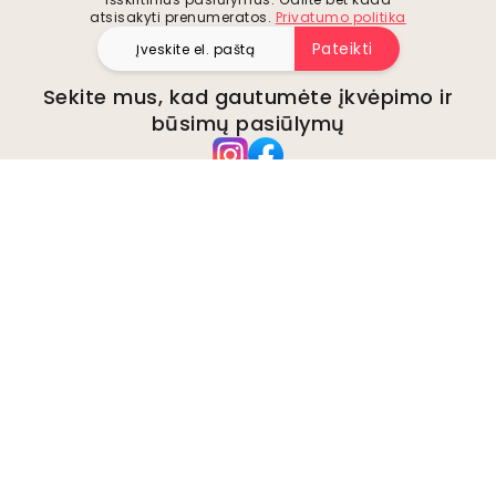
atsisakyti prenumeratos.
Privatumo politika
Pateikti
Sekite mus, kad gautumėte įkvėpimo ir
būsimų pasiūlymų
Įmonė
Apie
Aplinka
Verslo užklausos
Slapukai