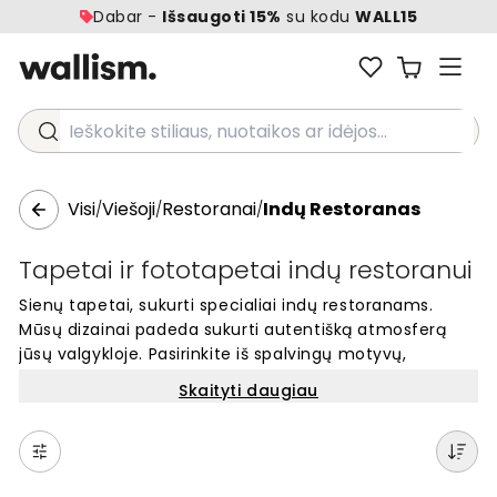
Dabar -
Išsaugoti 15%
su kodu
WALL15
Ieškokite stiliaus, nuotaikos ar idėjos...
Visi
Viešoji
Restoranai
Indų Restoranas
/
/
/
Tapetai ir fototapetai indų restoranui
Sienų tapetai, sukurti specialiai indų restoranams.
Mūsų dizainai padeda sukurti autentišką atmosferą
jūsų valgykloje. Pasirinkite iš spalvingų motyvų,
atspindinčių Indijos kultūrą ir tradiciją. Šie sienų
Skaityti daugiau
apdailos sprendimai puikiai tinka viešosioms erdvėms
ir padeda sukurti įsimintinę patirtį jūsų svečiams.
Lengvai pritaikomi pagal jūsų sienas, mūsų tapetai yra
praktiškas ir gražus sprendimas bet kokio dydžio indų