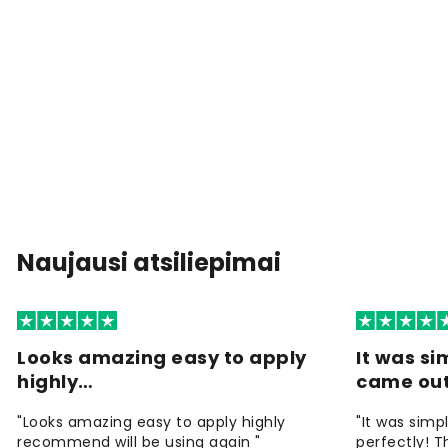
Naujausi atsiliepimai
Looks amazing easy to apply
It was si
highly…
came ou
"Looks amazing easy to apply highly
"It was simp
recommend will be using again "
perfectly! T