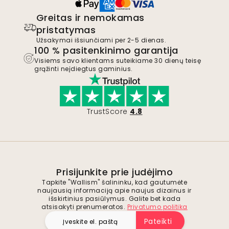
Greitas ir nemokamas
pristatymas
Užsakymai išsiunčiami per 2-5 dienas.
100 % pasitenkinimo garantija
Visiems savo klientams suteikiame 30 dienų teisę
grąžinti neįdiegtus gaminius.
TrustScore
4.8
Prisijunkite prie judėjimo
Tapkite "Wallism" šalininku, kad gautumėte
naujausią informaciją apie naujus dizainus ir
išskirtinius pasiūlymus. Galite bet kada
atsisakyti prenumeratos.
Privatumo politika
Pateikti