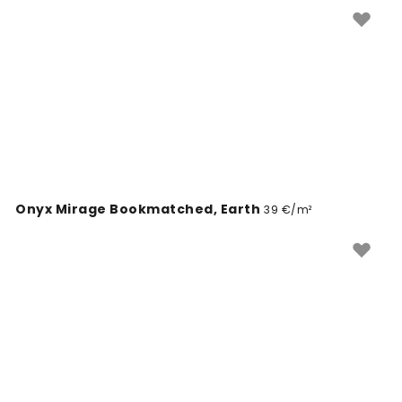
restoranui. Atraskite unikalius dizainus, kurie pavers
jūsų restoraną ypatingą.
Onyx Mirage Bookmatched, Earth
39 €/m²