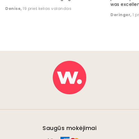
was excellen
Denise
,
19 prieš kelias valandas
Deringer
,
1 p
Saugūs mokėjimai