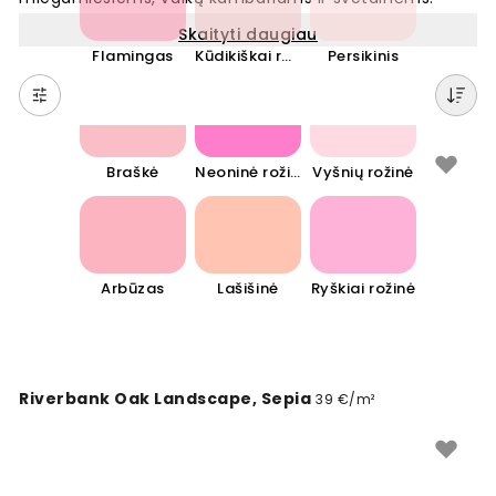
Rožiniai atspalviai – nuo švelnios pastelinės iki
Skaityti daugiau
ryškesnės – sukuria šiltą, romantišką nuotaiką ir
Flamingas
Kūdikiškai rožinė
Persikinis
vizualiai praplečia erdvę. Rožinė spalva išlieka populiari
tiek moderniame, tiek klasikiniame interjere. Rinkitės
rožinės spalvos tapetus ir suteikite savo sienoms
žaismingumo bei elegancijos. Šie tapetai puikiai
derinasi su neutraliais atspalviais ir sukuria harmoningą
Braškė
Neoninė rožinė
Vyšnių rožinė
namų aplinką.
Arbūzas
Lašišinė
Ryškiai rožinė
Riverbank Oak Landscape, Sepia
39 €/m²