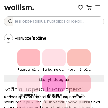
Ieškokite stiliaus, nuotaikos ar idėjos...
Visi
Bazė
Rožinė
/
/
Rausva rožinė
Burbulinė guma
Koralinė rožinė
Skaityti daugiau
Rožiniai Tapetai ir Fototapetai
Pastelinė rožinė
Magenta
Rožinė
Rožinės spalvos tapetai suteiks jūsų namams
švelnumo ir jaukumo. Ši universali spalva puikiai tinka
miegamiesiems, vaikų kambariams ir svetainėms.