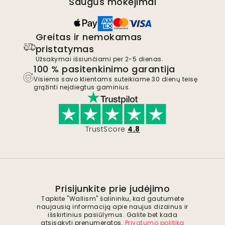
Saugūs mokėjimai
Greitas ir nemokamas
pristatymas
Užsakymai išsiunčiami per 2-5 dienas.
100 % pasitenkinimo garantija
Visiems savo klientams suteikiame 30 dienų teisę
grąžinti neįdiegtus gaminius.
TrustScore
4.8
Prisijunkite prie judėjimo
Tapkite "Wallism" šalininku, kad gautumėte
naujausią informaciją apie naujus dizainus ir
išskirtinius pasiūlymus. Galite bet kada
atsisakyti prenumeratos.
Privatumo politika