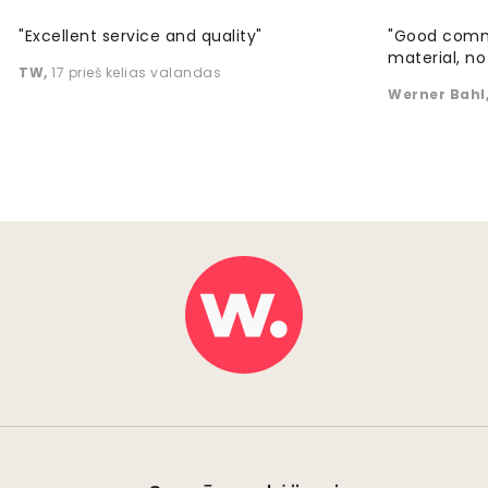
"Excellent service and quality"
"Good commu
material, no 
TW
,
17 prieš kelias valandas
Werner Bahl