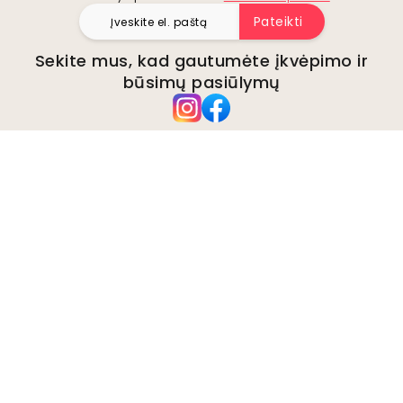
Pateikti
Sekite mus, kad gautumėte įkvėpimo ir
būsimų pasiūlymų
Įmonė
Apie
Aplinka
Verslo užklausos
Slapukai