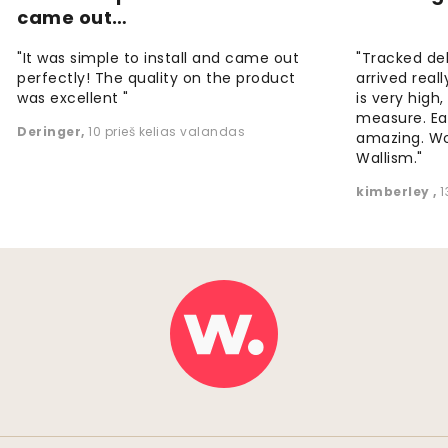
came out…
"It was simple to install and came out
"Tracked de
perfectly! The quality on the product
arrived reall
was excellent "
is very high
measure. Eas
Deringer
,
10 prieš kelias valandas
amazing. W
Wallism."
kimberley
,
1