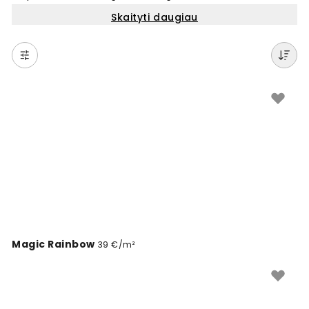
unikalų interjerą bet kuriame kambaryje. Pasirinkite iš
Skaityti daugiau
daugybės kosmoso motyvų – nuo realistinių NASA
nuotraukų iki meninių visatos vaizdų. Šie tapetai puikiai
tinka vaikų kambariams, miegamiesiems ar
svetainėms. Kosmoso tema sienoms suteikia gilumės
ir įkvėpimo jausmą. Lengvai keiskite savo erdvę su
kokybiškomis fototapetais, kurias galite užsisakyti
internetu pagal savo sienos matmenis.
Magic Rainbow
39 €/m²