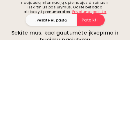
naujausią informaciją apie naujus dizainus ir
išskirtinius pasiūlymus. Galite bet kada
atsisakyti prenumeratos.
Privatumo politika
Pateikti
Sekite mus, kad gautumėte įkvėpimo ir
būsimų pasiūlymų
Įmonė
Apie
Aplinka
Verslo užklausos