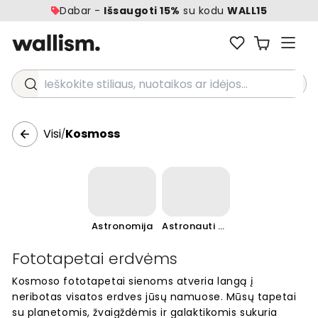
Dabar -
Išsaugoti 15%
su kodu
WALL15
Ieškokite stiliaus, nuotaikos ar idėjos...
Visi
Kosmoss
/
Astronomija
Astronauti un kosmiskās prāmji
Fototapetai erdvėms
Kosmoso fototapetai sienoms atveria langą į
neribotas visatos erdves jūsų namuose. Mūsų tapetai
su planetomis, žvaigždėmis ir galaktikomis sukuria