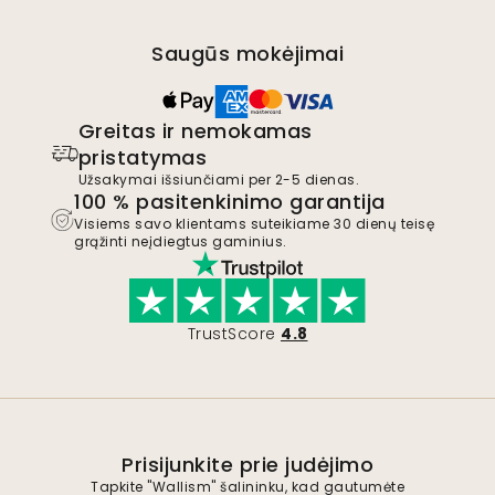
Saugūs mokėjimai
Greitas ir nemokamas
pristatymas
Užsakymai išsiunčiami per 2-5 dienas.
100 % pasitenkinimo garantija
Visiems savo klientams suteikiame 30 dienų teisę
grąžinti neįdiegtus gaminius.
TrustScore
4.8
Prisijunkite prie judėjimo
Tapkite "Wallism" šalininku, kad gautumėte