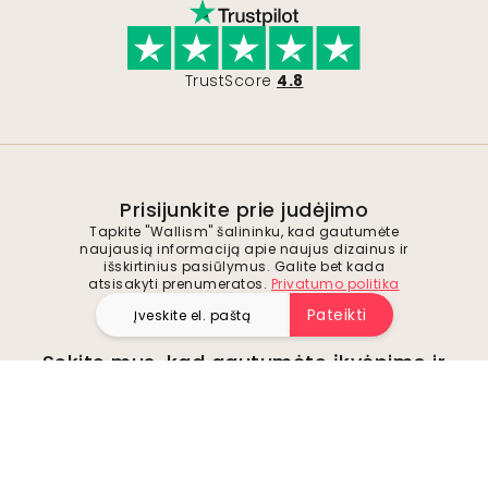
TrustScore
4.8
Prisijunkite prie judėjimo
Tapkite "Wallism" šalininku, kad gautumėte
naujausią informaciją apie naujus dizainus ir
išskirtinius pasiūlymus. Galite bet kada
atsisakyti prenumeratos.
Privatumo politika
Pateikti
Sekite mus, kad gautumėte įkvėpimo ir
būsimų pasiūlymų