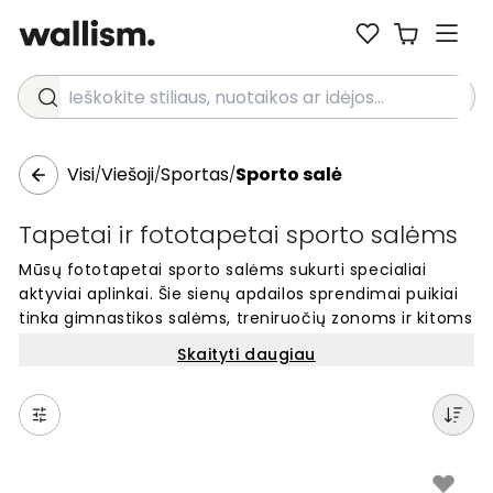
Ieškokite stiliaus, nuotaikos ar idėjos...
Visi
Viešoji
Sportas
Sporto salė
/
/
/
Tapetai ir fototapetai sporto salėms
Mūsų fototapetai sporto salėms sukurti specialiai
aktyviai aplinkai. Šie sienų apdailos sprendimai puikiai
tinka gimnastikos salėms, treniruočių zonoms ir kitoms
sporto erdvėms. Galite rinktis iš įvairių dizainų, kurie
Skaityti daugiau
atspindi judėjimą, energiją ir sportinį charakterį.
Kiekvienas fototapetas pagamintas pagal jūsų sienos
matmenis ir lengvai montuojamas. Sukurkite
įkvepiančią aplinką sportininkams ir lankytojams su
mūsų sporto salėms skirtais fototapetais, kurie
paverčia paprastas sienas motyvuojančia erdve.