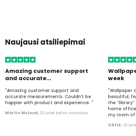
Naujausi atsiliepimai
Amazing customer support
Wallpape
and accurate…
week
"Amazing customer support and
"Wallpaper 
accurate measurements. Couldn’t be
beautiful, h
happier with product and experience. "
the “library
home office
Martin McLeod
,
22 prieš kelias valandas
my room of d
GAYLE
,
23 pri