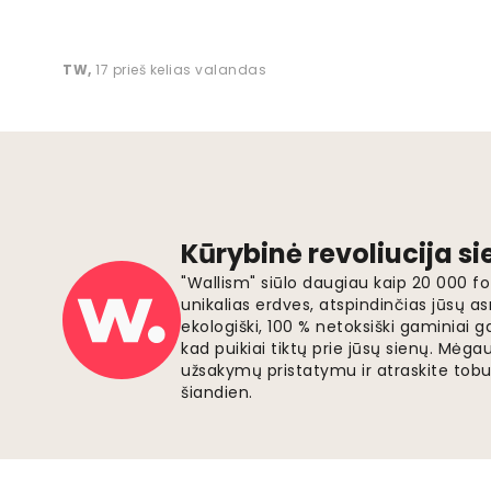
TW
,
17 prieš kelias valandas
Kūrybinė revoliucija s
"Wallism" siūlo daugiau kaip 20 000 
unikalias erdves, atspindinčias jūsų as
ekologiški, 100 % netoksiški gaminia
kad puikiai tiktų prie jūsų sienų. Mė
užsakymų pristatymu ir atraskite tobu
šiandien.