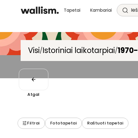
Ieš
Tapetai
Kambariai
Visi
Istoriniai laikotarpiai
1970-
/
/
Atgal
Filtrai
Fototapetai
Raštuoti tapetai