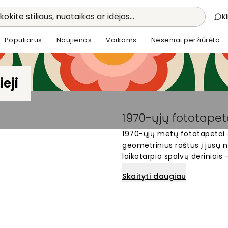
kokite stiliaus, nuotaikos ar idėjos...
K
Populiarus
Naujienos
Vaikams
Neseniai peržiūrėta
ieji
1970-ųjų fototapet
1970-ųjų metų fototapetai a
geometrinius raštus į jūsų n
laikotarpio spalvų deriniais
žalia. Populiarūs dizainai ap
Skaityti daugiau
puikiai tinka svetainei ar 
įkvėptų fototapetų ir sukurk
dešimtmečio stiliumi. Šie ta
charakterį.