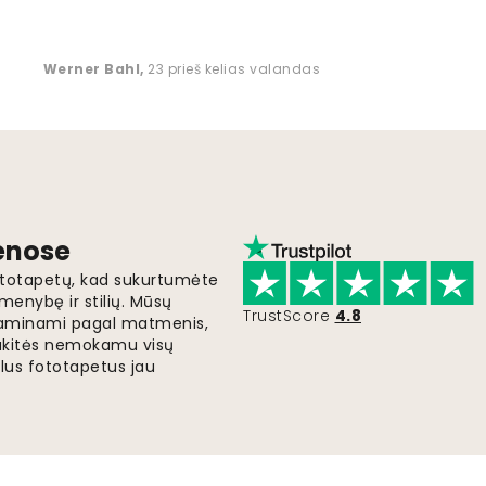
Werner Bahl
,
23 prieš kelias valandas
ienose
fototapetų, kad sukurtumėte
menybę ir stilių. Mūsų
TrustScore
4.8
i gaminami pagal matmenis,
gaukitės nemokamu visų
lus fototapetus jau