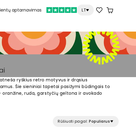
lientų aptarnavimas
LT
ai
tneša ryškius retro motyvus ir drąsius
amus. Šie sieniniai tapetai pasižymi būdingais to
 – oranžine, ruda, garstyčių geltona ir avokado
ima psichodelinius raštus ir vintage stilių, kurie
miegamajam. Pasirinkite iš daugybės 1970-ųjų metų
ite unikalų interjerą su autentišku septintojo
petai sienoms suteiks jūsų erdvei išskirtinį retro
Rūšiuoti pagal:
Populiarus