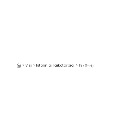
Mandala Ring
Tie-Dye S
39 €/m²
>
Visi
>
Istoriniai laikotarpiai
>
1970-ieji