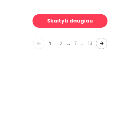
irlim
70's Fun Flowers
39 €/m²
39 €/m²
Skaityti daugiau
1
2
...
7
...
13