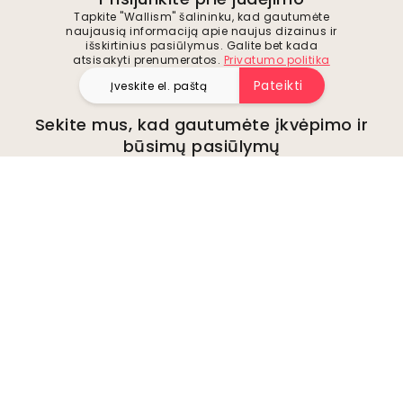
Tapkite "Wallism" šalininku, kad gautumėte
naujausią informaciją apie naujus dizainus ir
išskirtinius pasiūlymus. Galite bet kada
atsisakyti prenumeratos.
Privatumo politika
Pateikti
Sekite mus, kad gautumėte įkvėpimo ir
būsimų pasiūlymų
Įmonė
Apie
Aplinka