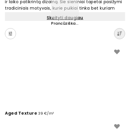
ir laiko patikrintą dizainą. Šie sieniniai tapetai pasižymi
tradiciniais motyvais, kurie puikiai tinka bet kuriam
kambariui. Mūsų kolekcijoje rasite gražius ornamentus
Skaityti daugiau
ir raštus, kurie sukuria jaukią atmosferą. Paveldas
Prancūziškas kaimas
stiliaus fototapetai yra populiarus pasirinkimas tiems,
kas vertina klasikinį interjerą. Lengvai pritaikomi pagal
jūsų sienos matmenis, šie tapetai padės sukurti
unikalų ir šiltą namų įvaizdį.
Aged Texture
39 €/m²