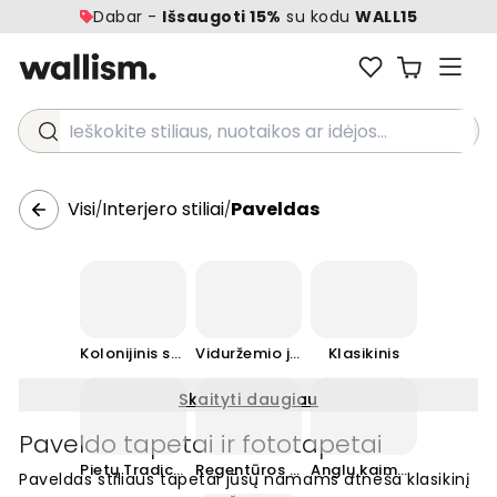
Dabar -
Išsaugoti 15%
su kodu
WALL15
Ieškokite stiliaus, nuotaikos ar idėjos...
Visi
Interjero stiliai
Paveldas
/
/
Kolonijinis stilius
Viduržemio jūros stilius
Klasikinis
Skaityti daugiau
Paveldo tapetai ir fototapetai
Pietų Tradicinis
Regentūros stilius
Anglų kaimo stilius
Paveldas stiliaus tapetai jūsų namams atneša klasikinį