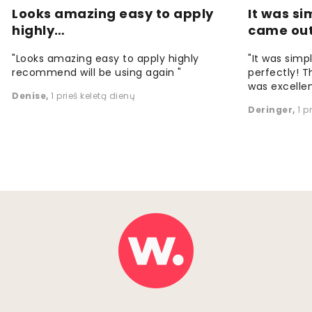
Looks amazing easy to apply
It was si
highly…
came ou
"Looks amazing easy to apply highly
"It was simp
recommend will be using again "
perfectly! T
was excellen
Denise
,
1 prieš keletą dienų
Deringer
,
1 p