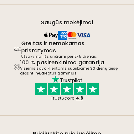
Saugūs mokėjimai
Greitas ir nemokamas
pristatymas
Užsakymai išsiunčiami per 2-5 dienas.
100 % pasitenkinimo garantija
Visiems savo klientams suteikiame 30 dienų teisę
grąžinti neįdiegtus gaminius.
TrustScore
4.8
Prisijunkite prie judėjimo