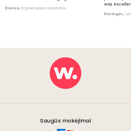
was excellen
Denise
,
9 prieš kelias valandas
Deringer
,
1 p
Saugūs mokėjimai