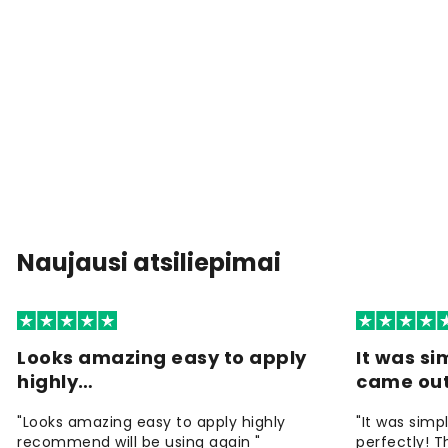
Naujausi atsiliepimai
Looks amazing easy to apply
It was si
highly…
came ou
"Looks amazing easy to apply highly
"It was simp
recommend will be using again "
perfectly! T