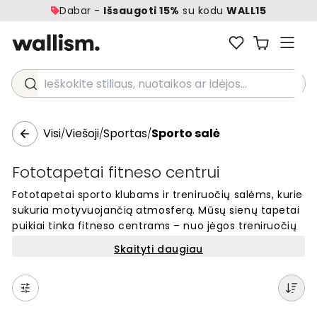
Dabar -
Išsaugoti 15%
su kodu
WALL15
Ieškokite stiliaus, nuotaikos ar idėjos...
Visi
Viešoji
Sportas
Sporto salė
/
/
/
Fototapetai fitneso centrui
Fototapetai sporto klubams ir treniruočių salėms, kurie
sukuria motyvuojančią atmosferą. Mūsų sienų tapetai
puikiai tinka fitneso centrams – nuo jėgos treniruočių
zonų iki kardio salių. Platus dizainų pasirinkimas leidžia
Skaityti daugiau
sukurti unikalią erdvę, kuri įkvepia sportuoti. Kokybiški
sienų apdailos sprendimai, pritaikyti viešosioms sporto
erdvėms. Lengvai sutvarkykite sienas ir suteikite savo
fitneso klubui profesionalų įvaizdį. Pasirinkite iš šimtų