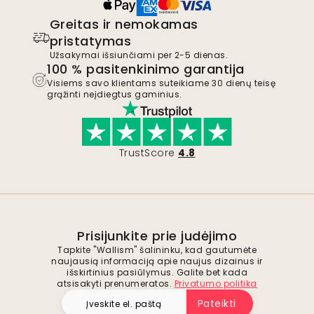
Greitas ir nemokamas
pristatymas
Užsakymai išsiunčiami per 2-5 dienas.
100 % pasitenkinimo garantija
Visiems savo klientams suteikiame 30 dienų teisę
grąžinti neįdiegtus gaminius.
TrustScore
4.8
Prisijunkite prie judėjimo
Tapkite "Wallism" šalininku, kad gautumėte
naujausią informaciją apie naujus dizainus ir
išskirtinius pasiūlymus. Galite bet kada
atsisakyti prenumeratos.
Privatumo politika
Pateikti