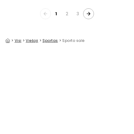
1
2
3
>
Visi
>
Viešoji
>
Sportas
>
Sporto salė