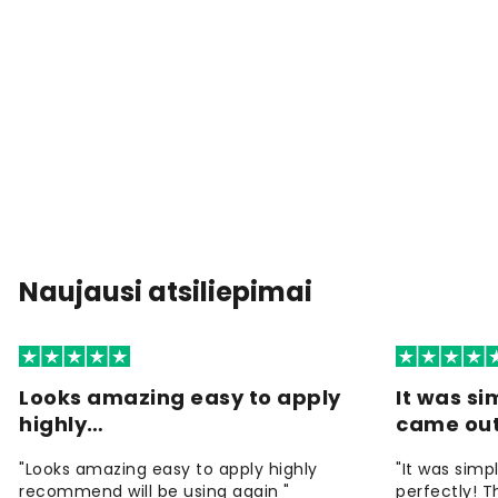
Naujausi atsiliepimai
Looks amazing easy to apply
It was si
highly…
came ou
"Looks amazing easy to apply highly
"It was simp
recommend will be using again "
perfectly! T