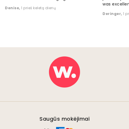
was excellen
Denise
,
1 prieš keletą dienų
Deringer
,
1 p
Saugūs mokėjimai