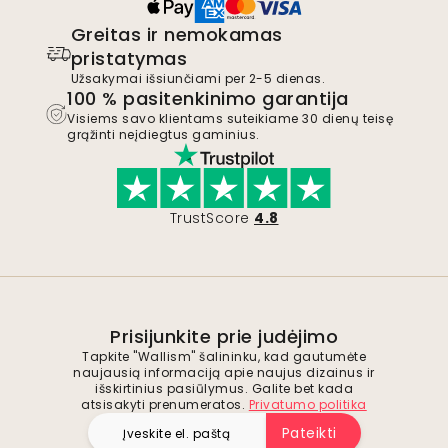
Greitas ir nemokamas
pristatymas
Užsakymai išsiunčiami per 2-5 dienas.
100 % pasitenkinimo garantija
Visiems savo klientams suteikiame 30 dienų teisę
grąžinti neįdiegtus gaminius.
TrustScore
4.8
Prisijunkite prie judėjimo
Tapkite "Wallism" šalininku, kad gautumėte
naujausią informaciją apie naujus dizainus ir
išskirtinius pasiūlymus. Galite bet kada
atsisakyti prenumeratos.
Privatumo politika
Pateikti