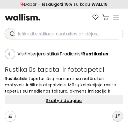
Dabar -
Išsaugoti 15%
su kodu
WALL15
Ieškokite stiliaus, nuotaikos ar idėjos...
Visi
Interjero stiliai
Tradicinis
Rustikalus
/
/
/
Rustikalūs tapetai ir fototapetai
Rustikališki tapetai jūsų namams su natūraliais
motyvais ir šiltais atspalviais. Mūsų kolekcijoje rasite
tapetus su medienos faktūra, akmens imitacija ir
tradiciniais raštais. Šie sienų apdailos sprendimai
Skaityti daugiau
puikiai tinka kiekvienam kambariui, kuriame norite
sukurti jaukią ir namišką atmosferą. Pasirinkite iš
daugiau nei {{number}} dizainų ir transformuokite
savo erdvę. Kokybiški fototapetai, pagaminti pagal