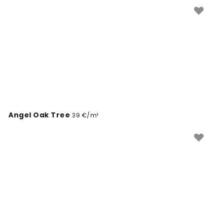
jūsų sienos matmenis.
Angel Oak Tree
39 €/m²