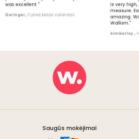
was excellent "
is very high
measure. Eas
Deringer
,
11 prieš kelias valandas
amazing. W
Wallism."
kimberley
,
1
Saugūs mokėjimai