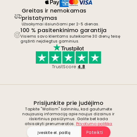
Greitas ir nemokamas
pristatymas
Užsakymai išsiunčiami per 2-5 dienas.
100 % pasitenkinimo garantija
Visiems savo klientams suteikiame 30 dienų teisę
grąžinti neįdiegtus gaminius.
TrustScore
4.8
Prisijunkite prie judėjimo
Tapkite "Wallism" šalininku, kad gautumėte
naujausią informaciją apie naujus dizainus ir
išskirtinius pasiūlymus. Galite bet kada
atsisakyti prenumeratos.
Privatumo politika
Pateikti