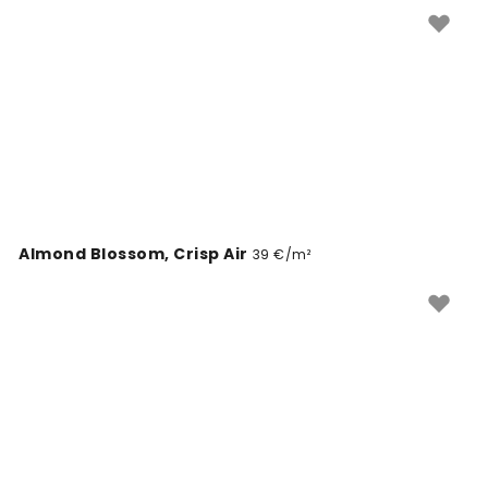
klasikiniai, tiek šiuolaikiški. Atraskite pudrinės mėlynos
ramybę savo sienoms.
Almond Blossom, Crisp Air
39 €/m²