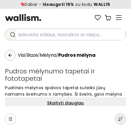
Dabar -
Išsaugoti 15%
su kodu
WALL15
Ieškokite stiliaus, nuotaikos ar idėjos...
Visi
Bazė
Mėlyna
Pudros mėlyna
/
/
/
Pudros mėlynumo tapetai ir
fototapetai
Pudrinės mėlynos spalvos tapetai suteiks jūsų
namams švelnumo ir ramybės. Ši švelni, gaivi mėlyna
spalva su subtiliu pilkšvu atspalviu puikiai tinka visų
Skaityti daugiau
kambarių interjerams. Pudrinė mėlyna sukuria jaukią,
šviesią atmosferą ir lengvai derinasi su neutraliais ar
kontrastingais tonais. Atnaujinkite savo namus šiais
švelniais, bet išraiškingais tapetais, kurie yra tiek