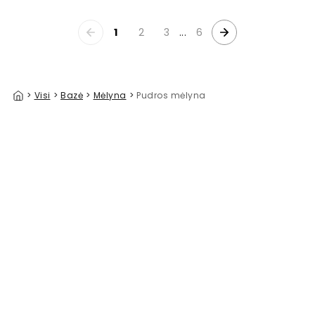
1
2
3
...
6
>
Visi
>
Bazė
>
Mėlyna
>
Pudros mėlyna