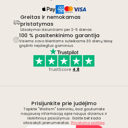
Greitas ir nemokamas
pristatymas
Užsakymai išsiunčiami per 2-5 dienas.
100 % pasitenkinimo garantija
Visiems savo klientams suteikiame 30 dienų teisę
grąžinti neįdiegtus gaminius.
TrustScore
4.8
Prisijunkite prie judėjimo
Tapkite "Wallism" šalininku, kad gautumėte
naujausią informaciją apie naujus dizainus ir
išskirtinius pasiūlymus. Galite bet kada
atsisakyti prenumeratos.
Privatumo politika