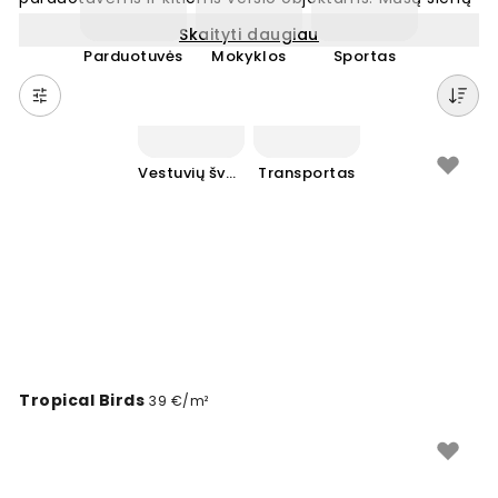
tapetai sukurti taip, kad atitiktų viešųjų erdvių
Skaityti daugiau
poreikius. Sukurkite įsimintiną interjerą, kuris pritrauks
Parduotuvės
Mokyklos
Sportas
klientus ir suteiks jūsų verslui unikalų charakterį. Platus
dizainų pasirinkimas leidžia rasti tobulą sprendimą bet
kokiai erdvei. Lengvai keiskite savo patalpų išvaizdą su
Wallism fototapetais.
Vestuvių šventės
Transportas
Tropical Birds
39 €/m²