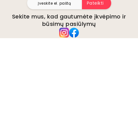
Pateikti
Sekite mus, kad gautumėte įkvėpimo ir
būsimų pasiūlymų
Įmonė
Apie
Aplinka
Verslo užklausos
Slapukai
Privatumo politika