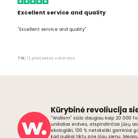
Excellent service and quality
"Excellent service and quality"
TW
,
12 prieš kelias valandas
Kūrybinė revoliucija s
"Wallism" siūlo daugiau kaip 20 000 
unikalias erdves, atspindinčias jūsų as
ekologiški, 100 % netoksiški gaminia
kad puikiai tiktų prie jūsų sienų. Mė