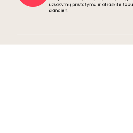
užsakymų pristatymu ir atraskite tobu
šiandien.
Saugūs mokėjimai
Prisijunkite prie judėjimo
Tapkite "Wallism" šalininku, kad gautumėte
naujausią informaciją apie naujus dizainus ir
išskirtinius pasiūlymus. Galite bet kada
atsisakyti prenumeratos.
Privatumo politika