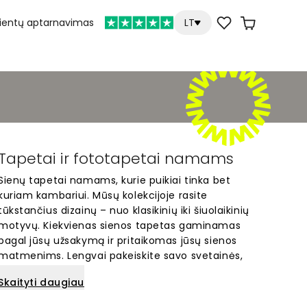
lientų aptarnavimas
LT
Tapetai ir fototapetai namams
Sienų tapetai namams, kurie puikiai tinka bet
kuriam kambariui. Mūsų kolekcijoje rasite
tūkstančius dizainų – nuo klasikinių iki šiuolaikinių
motyvų. Kiekvienas sienos tapetas gaminamas
pagal jūsų užsakymą ir pritaikomas jūsų sienos
matmenims. Lengvai pakeiskite savo svetainės,
miegamojo ar vaikų kambario išvaizdą. Su Wallism
Skaityti daugiau
galite sukurti unikalią erdvę, kuri atspindi jūsų stilių
ir asmenybę.