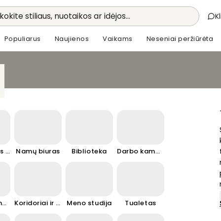
kokite stiliaus, nuotaikos ar idėjos...
K
Populiarus
Naujienos
Vaikams
Neseniai peržiūrėta
Meditacijos kambarys
Namų biuras
Biblioteka
Darbo kambariai
Atostogų namai
Koridoriai ir laiptinės
Meno studija
Tualetas