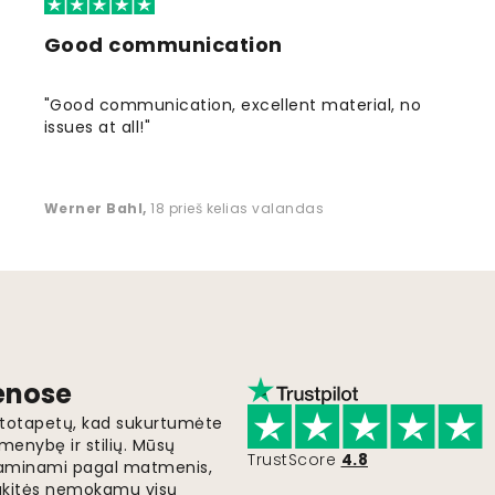
Good communication
"Good communication, excellent material, no
issues at all!"
Werner Bahl
,
18 prieš kelias valandas
ienose
fototapetų, kad sukurtumėte
menybę ir stilių. Mūsų
TrustScore
4.8
i gaminami pagal matmenis,
gaukitės nemokamu visų