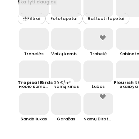
Skaityti daugiau
Filtrai
Fototapetai
Raštuoti tapetai
Žaidimų kambarys
Paauglių kambarys
Vaikų kambariai
Rūbinė
Trobelės
Vaikų kambarys
Trobelė
Kabinet
Tropical Birds
Flourish t
39 €/m²
Hobio kambarys
Namų kinas
Lubos
Skalbyk
Sandėliukas
Garažas
Namų Dirbtuvė