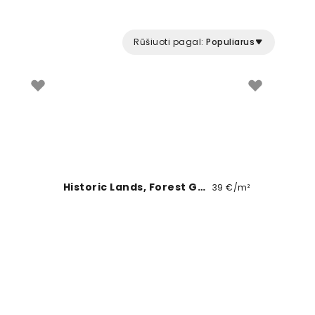
Rūšiuoti pagal:
Populiarus
Historic Lands, Forest Green
39 €/m²
My Greenhouse Flowers I
39 €/m²