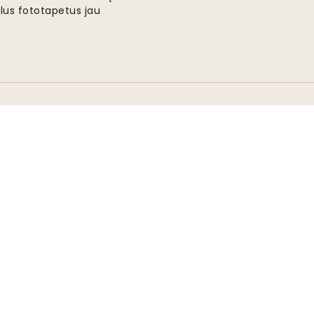
lus fototapetus jau
Greitas ir nemokamas pristatymas
Užsakymai išsiunčiami per 2-5 dienas.
Pateikti
Sekite mus, kad gautu