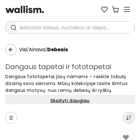
Ieškokite stiliaus, nuotaikos ar idėjos...
Visi
Ainava
Debesis
/
/
Dangaus tapetai ir fototapetai
Dangaus fototapetai jūsų namams – raskite tobulą
dizainą savo sienoms. Mūsų kolekcijoje rasite šimtus
dangaus motyvų: nuo ramių debesų iki ryškių
saulėlydžių. Šie sieniniai tapetai puikiai tinka bet
Skaityti daugiau
kuriam kambariui ir sukuria erdvės pojūtį. Kiekvienas
dizainas gaminamas pagal užsakymą, pritaikomas jūsų
sienos matmenims. Paprasta užsisakyti internetu ir
pakeisti savo interjerą. Peržiūrėkite unikalius dangaus
vaizdus ir atraskite savo mėgstamą variantą.