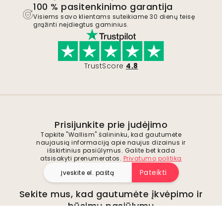
100 % pasitenkinimo garantija
Visiems savo klientams suteikiame 30 dienų teisę
grąžinti neįdiegtus gaminius.
TrustScore
4.8
Prisijunkite prie judėjimo
Tapkite "Wallism" šalininku, kad gautumėte
naujausią informaciją apie naujus dizainus ir
išskirtinius pasiūlymus. Galite bet kada
atsisakyti prenumeratos.
Privatumo politika
Pateikti
Sekite mus, kad gautumėte įkvėpimo ir
būsimų pasiūlymų