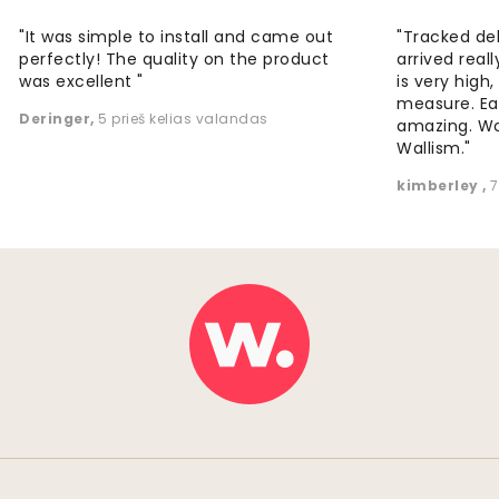
"It was simple to install and came out
"Tracked de
perfectly! The quality on the product
arrived reall
was excellent "
is very high
measure. Eas
Deringer
,
5 prieš kelias valandas
amazing. W
Wallism."
kimberley
,
7