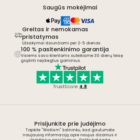
Saugūs mokėjimai
Greitas ir nemokamas
pristatymas
Užsakymai išsiunčiami per 2-5 dienas.
100 % pasitenkinimo garantija
Visiems savo klientams suteikiame 30 dienų teisę
grąžinti neįdiegtus gaminius.
TrustScore
4.8
Prisijunkite prie judėjimo
Tapkite "Wallism" šalininku, kad gautumėte
naujausią informaciją apie naujus dizainus ir
išskirtinius pasiūlymus. Galite bet kada