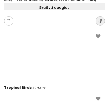
sienų fototapetai padeda sukurti norimą atmosferą
Skaityti daugiau
bet kuriame kambaryje. Kiekvienas tapetas sukurtas
taip, kad atitiktų populiarius interjero stilius. Lengvai
raskite sienų dekoraciją, kuri derės su jūsų baldais ir
bendra erdve. Platus pasirinkimas įvairiems namų stilių
sprendimams.
Tropical Birds
39 €/m²