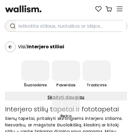
Ieškokite stiliaus, nuotaikos ar idėjos...
Visi
Interjero stiliai
/
Šiuolaikinis
Paveldas
Tradicinis
Skaityti daugiau
Interjero stilių tapetai ir fototapetai
Retro
Sienų tapetai, pritaikyti skirtingiems interjero stiliams.
Nesvarbu, ar mėgstate šiuolaikišką, klasikinį ar kitokį
stilių – rasite tinkamą dizainą savo namams. Mūsų