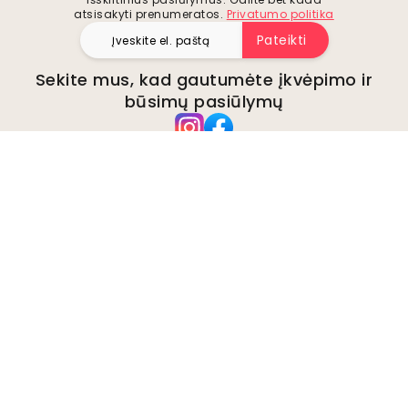
atsisakyti prenumeratos.
Privatumo politika
Pateikti
Sekite mus, kad gautumėte įkvėpimo ir
būsimų pasiūlymų
Įmonė
Apie
Aplinka
Verslo užklausos
Slapukai