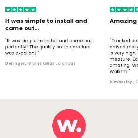
It was simple to install and
Amazing 
came out…
"It was simple to install and came out
"Tracked de
perfectly! The quality on the product
arrived reall
was excellent "
is very high
measure. Eas
Deringer
,
18 prieš kelias valandas
amazing. W
Wallism."
kimberley
,
2