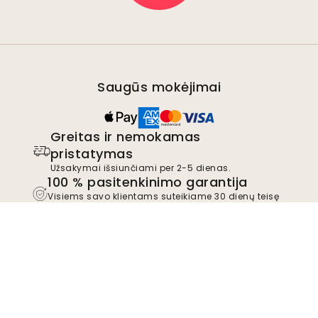
Saugūs mokėjimai
Greitas ir nemokamas
pristatymas
Užsakymai išsiunčiami per 2-5 dienas.
100 % pasitenkinimo garantija
Visiems savo klientams suteikiame 30 dienų teisę
grąžinti neįdiegtus gaminius.
TrustScore
4.8