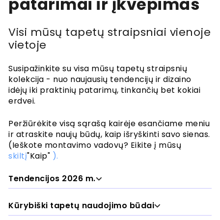
patarimai ir įkvėpimas
Tapetų transformacija
Visi mūsų tapetų straipsniai vienoje
Tekstūrinė transformacija
vietoje
Tapetai vs sienų lipdukai
Tapetai ir spalva
Susipažinkite su visa mūsų tapetų straipsnių
Interjero patarimai
kolekcija - nuo naujausių tendencijų ir dizaino
idėjų iki praktinių patarimų, tinkančių bet kokiai
Tapetai vonios kambariuose ir virtuvėse
Tapetai mažiems kambariams
erdvei.
Tapetai šiuolaikiniuose interjeruose
Tapetai nuomininkams
Peržiūrėkite visą sąrašą kairėje esančiame meniu
ir atraskite naujų būdų, kaip išryškinti savo sienas.
"The Thoughtful Wallpaperer
(Ieškote montavimo vadovų? Eikite į mūsų
Ekologiški tapetai
skiltį
"Kaip"
).
Dažniausios klaidos, kurių reikia vengti
Tendencijos 2026 m.
Tapetų tendencijos 2026 m.
Kūrybiški tapetų naudojimo būdai
Nesenstantis akcentinės sienos vaizdas