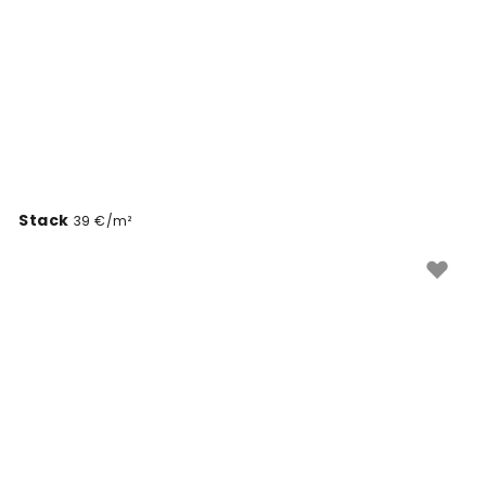
suteiktumėte savo namams gaivumo ir
elegantiškumo.
Stack
39 €/m²