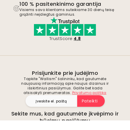
100 % pasitenkinimo garantija
Visiems savo klientams suteikiame 30 dienų teisę
grąžinti neįdiegtus gaminius.
TrustScore
4.8
Prisijunkite prie judėjimo
Tapkite "Wallism" šalininku, kad gautumėte
naujausią informaciją apie naujus dizainus ir
išskirtinius pasiūlymus. Galite bet kada
atsisakyti prenumeratos.
Privatumo politika
Pateikti
Sekite mus, kad gautumėte įkvėpimo ir
būsimų pasiūlymų