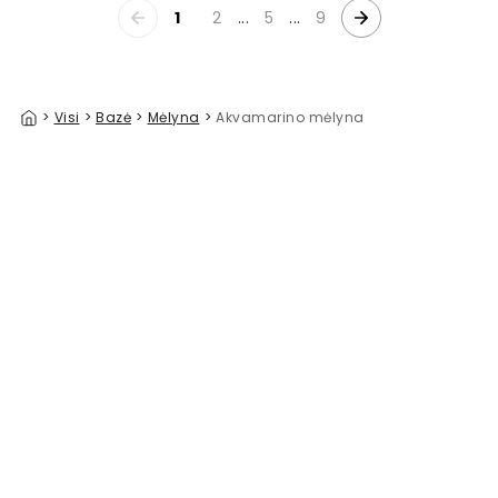
1
2
...
5
...
9
>
Visi
>
Bazė
>
Mėlyna
>
Akvamarino mėlyna