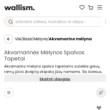
Ieškokite stiliaus, nuotaikos ar idėjos...
Visi
Bazė
Mėlyna
Akvamarino mėlyna
/
/
/
Akvamarinės Mėlynos Spalvos
Tapetai
Akvamarino mėlyna spalva tapetams suteikia gaivų,
ramų jūros įkvėptą atspalvį jūsų namams. Šis šviesus,
žalsvas mėlynos atspalvis vizualiai praplečia erdvę ir
Skaityti daugiau
sukuria ramią atmosferą. Akvamarino mėlyni tapetai
puikiai tinka moderniam interjerui, vonios kambariams
ar miegamiesiems. Ši spalva atspindi vandens
skaidrumą ir dangaus giedrumą, todėl yra populiarus
pasirinkimas norint sukurti atpalaiduojančią aplinką.
Pasirinkite akvamarino mėlynus tapetus, kad