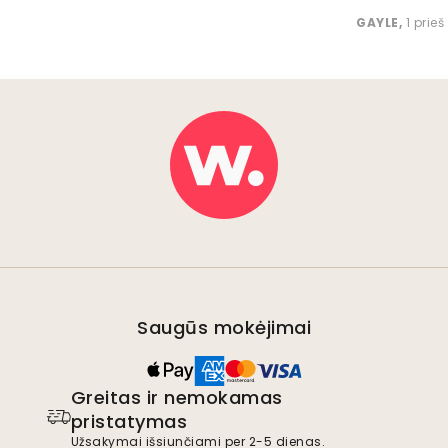
GAYLE
,
1 prie
Saugūs mokėjimai
Greitas ir nemokamas
pristatymas
Užsakymai išsiunčiami per 2-5 dienas.