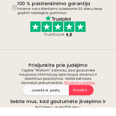
100 % pasitenkinimo garantija
Visiems savo klientams suteikiame 30 dienų teisę
grąžinti neįdiegtus gaminius.
TrustScore
4.8
Prisijunkite prie judėjimo
Tapkite "Wallism" šalininku, kad gautumėte
naujausią informaciją apie naujus dizainus ir
išskirtinius pasiūlymus. Galite bet kada
atsisakyti prenumeratos.
Privatumo politika
Pateikti
Sekite mus, kad gautumėte įkvėpimo ir
būsimų pasiūlymų