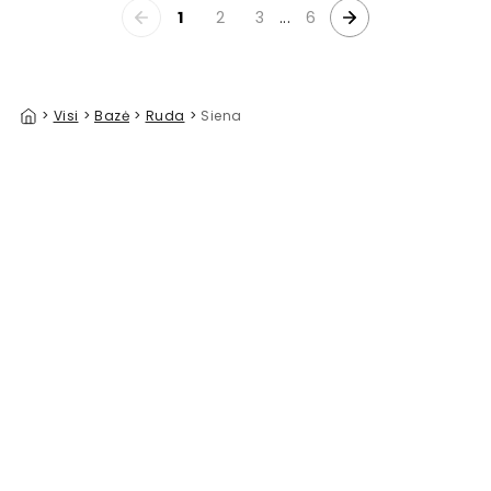
1
2
3
...
6
>
Visi
>
Bazė
>
Ruda
>
Siena