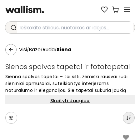
Ieškokite stiliaus, nuotaikos ar idėjos...
Visi
Bazė
Ruda
Siena
/
/
/
Sienos spalvos tapetai ir fototapetai
Sienna spalvos tapetai – tai šilti, žemiški rausvai rudi
sieniniai apmušalai, suteikiantys interjerams
natūralumo ir elegancijos. Šie tapetai sukuria jaukią
atmosferą bet kuriame kambaryje. Klasikinis Sienna
Skaityti daugiau
atspalvis puikiai dera su medienos elementais,
neutraliais tonais ir žaliais augalais. Tai puikus
pasirinkimas, jeigu norite sukurti šiltą, komfortišką ir
stilingą interjerą, tinkamą visais metų laikais. Atraskite
turtingą rausvai rudų tapetų grožį savo namams.