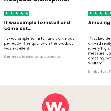
It was simple to install and
Amazing 
came out…
"It was simple to install and came out
"Tracked de
perfectly! The quality on the product
arrived reall
was excellent "
is very high
measure. Eas
Deringer
,
10 prieš kelias valandas
amazing. W
Wallism."
kimberley
,
1