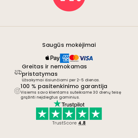
Saugūs mokėjimai
Greitas ir nemokamas
pristatymas
Užsakymai išsiunčiami per 2-5 dienas.
100 % pasitenkinimo garantija
Visiems savo klientams suteikiame 30 dienų teisę
grąžinti neįdiegtus gaminius.
TrustScore
4.8