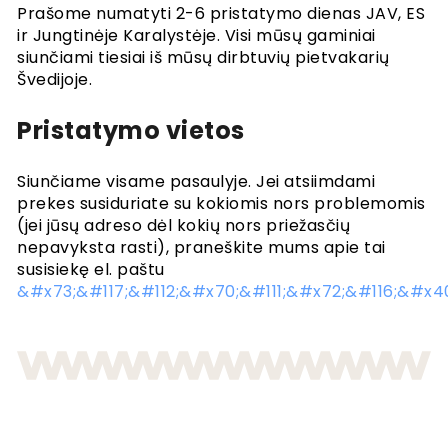
Prašome numatyti 2-6 pristatymo dienas JAV, ES
ir Jungtinėje Karalystėje. Visi mūsų gaminiai
siunčiami tiesiai iš mūsų dirbtuvių pietvakarių
Švedijoje.
Pristatymo vietos
Siunčiame visame pasaulyje. Jei atsiimdami
prekes susiduriate su kokiomis nors problemomis
(jei jūsų adreso dėl kokių nors priežasčių
nepavyksta rasti), praneškite mums apie tai
susisiekę el. paštu
&#x73;&#117;&#112;&#x70;&#111;&#x72;&#116;&#x