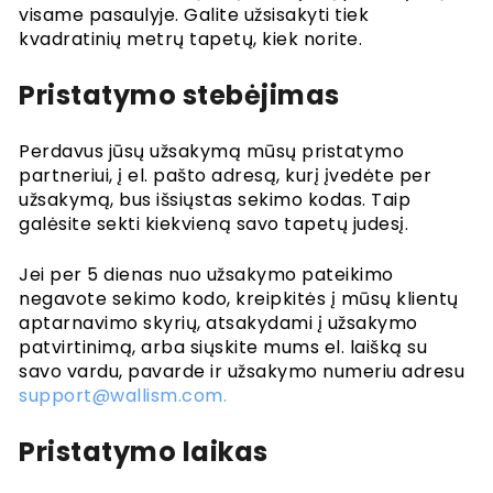
visame pasaulyje. Galite užsisakyti tiek
kvadratinių metrų tapetų, kiek norite.
Pristatymo stebėjimas
Perdavus jūsų užsakymą mūsų pristatymo
partneriui, į el. pašto adresą, kurį įvedėte per
užsakymą, bus išsiųstas sekimo kodas. Taip
galėsite sekti kiekvieną savo tapetų judesį.
Jei per 5 dienas nuo užsakymo pateikimo
negavote sekimo kodo, kreipkitės į mūsų klientų
aptarnavimo skyrių, atsakydami į užsakymo
patvirtinimą, arba siųskite mums el. laišką su
savo vardu, pavarde ir užsakymo numeriu adresu
support@wallism.com.
Pristatymo laikas