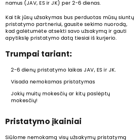
namus (JAV, ES ir JK) per 2-6 dienas.
Taisyklės ir sąlygos
Slapukai
Kai tik jūsų užsakymas bus perduotas mūsų siuntų
Privatumo politika
pristatymo partneriui, gausite sekimo nuorodą,
Tapetų straipsniai
kad galėtumėte atsekti savo užsakymą ir gauti
Vadovai, kaip elgtis
apytikslę pristatymo datą tiesiai iš kurjerio.
Kaip pakabinti tapetus
Trumpai tariant:
Kaip įdiegti savaime klijuojamus
Kaip išmatuoti sieną
Sienų paruošimas
2-6 dienų pristatymo laikas JAV, ES ir JK.
Tapetų įrankiai
Tapetai ant tekstūruotų sienų
Visada nemokamas pristatymas
Jokių muitų mokesčių ar kitų paslėptų
mokesčių!
Pristatymo įkainiai
Siūlome nemokamą visų užsakymų pristatymą