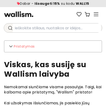
Dabar -
Išsaugoti 15%
su kodu
WALL15
Ieškokite stiliaus, nuotaikos ar idėjos...
Pristatymas
Wallism
Viskas, kas susiję su
Apie
Susisiekite su
Wallism laivyba
Aplinka
Verslo užklausos
Nemokamai siunčiame visame pasaulyje. Taigi, kai
Klientų aptarnavimas
kalbama apie pristatymą, "Wallism" pristato!
DUK
Pristatymas
Kai užsakymas išsiunčiamas, jis pasiekia jūsų
Grąžinimai ir kompensacijos