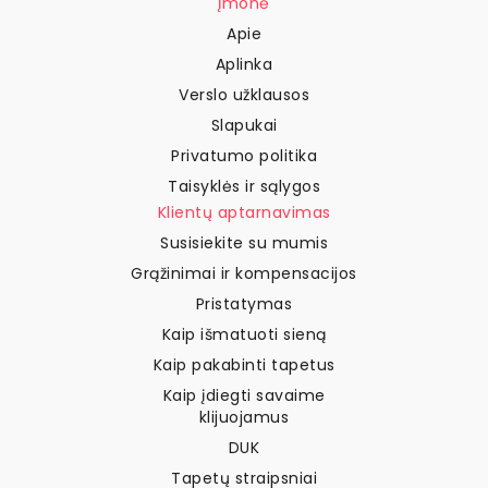
Įmonė
Apie
Aplinka
Verslo užklausos
Slapukai
Privatumo politika
Taisyklės ir sąlygos
Klientų aptarnavimas
Susisiekite su mumis
Grąžinimai ir kompensacijos
Pristatymas
Kaip išmatuoti sieną
Kaip pakabinti tapetus
Kaip įdiegti savaime
klijuojamus
DUK
Tapetų straipsniai