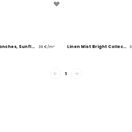
Gentle Branches, Sunflower
Linen Mist Bright Collection, Grass Green
39 €/m²
3
1