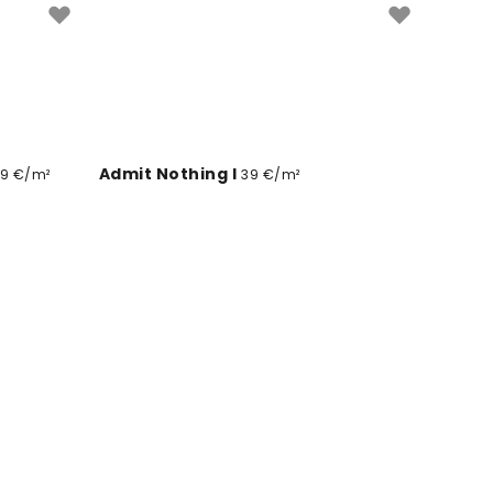
Admit Nothing I
9 €/m²
39 €/m²