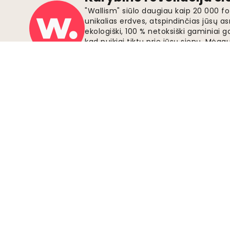
"Wallism" siūlo daugiau kaip 20 000 
unikalias erdves, atspindinčias jūsų as
ekologiški, 100 % netoksiški gaminia
kad puikiai tiktų prie jūsų sienų. Mė
užsakymų pristatymu ir atraskite tobu
šiandien.
Saugūs mokėjimai
Prisijunkite prie judėjimo
Tapkite "Wallism" šalininku, kad gautumėte
naujausią informaciją apie naujus dizainus ir