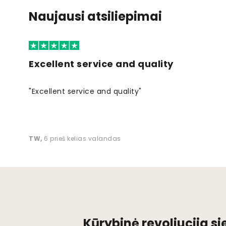
Naujausi atsiliepimai
Excellent service and quality
"Excellent service and quality"
TW
,
6 prieš kelias valandas
Kūrybinė revoliucija s