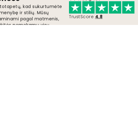
fototapetų, kad sukurtumėte
menybę ir stilių. Mūsų
TrustScore
4.8
i gaminami pagal matmenis,
gaukitės nemokamu visų
lus fototapetus jau
Greitas ir nemokamas pristatymas
Užsakymai išsiunčiami per 2-5 dienas.
Pateikti
Sekite mus, kad gautu