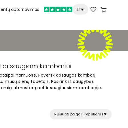
lientų aptarnavimas
LT
etai saugiam kambariui
 patalpai namuose. Paversk apsaugos kambarį
u mūsų sienų tapetais. Pasirink iš daugybės
i ramią atmosferą net ir saugiausiam kambaryje.
jami ir pritaikomi pagal tavo sienas. Idealūs
alpai, kur svarbu jaustis komfortiškai. Rask
 funkcinę erdvę jaukia vieta.
Rūšiuoti pagal:
Populiarus