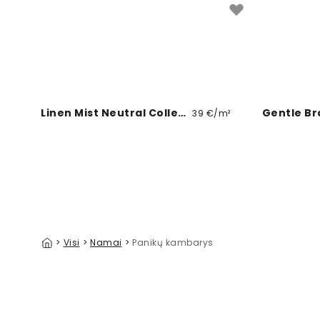
Linen Mist Neutral Collection, Brilliant White
39 €/m²
>
Visi
>
Namai
>
Panikų kambarys