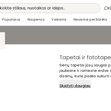
kokite stiliaus, nuotaikos ar idėjos...
K
Populiarus
Naujienos
Vaikams
Neseniai peržiūrėta
Tapetai ir fototap
Sienų tapetai jūsų saugiai
jaukesne ir ramesne erdve s
dizainų, kurie padės sukurt
Mūsų tapetai lengvai montuo
Skaityti daugiau
sprendimai namų saugiai pat
tobulą dizainą, kuris pavers