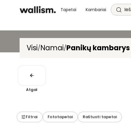
Ieš
Tapetai
Kambariai
Visi
Namai
Panikų kambarys
/
/
Atgal
Filtrai
Fototapetai
Raštuoti tapetai