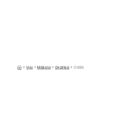
Adventurous Black
Hey Rain
39 €/m²
>
Visi
>
Māksla
>
Grafika
>
Citāti