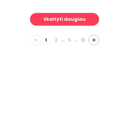
bow
Hey I Like You
39 €/m²
39 €/m²
Skaityti daugiau
1
2
...
5
...
10