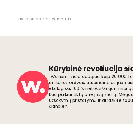
TW
,
6 prieš kelias valandas
Kūrybinė revoliucija s
"Wallism" siūlo daugiau kaip 20 000 
unikalias erdves, atspindinčias jūsų as
ekologiški, 100 % netoksiški gaminia
kad puikiai tiktų prie jūsų sienų. Mė
užsakymų pristatymu ir atraskite tobu
šiandien.