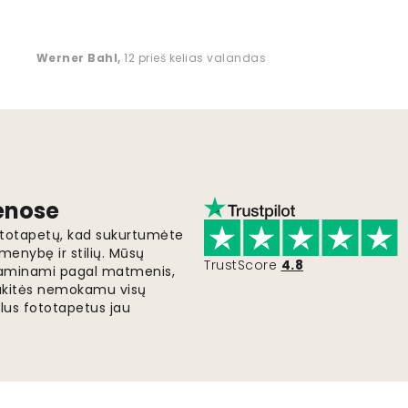
Werner Bahl
,
12 prieš kelias valandas
ienose
fototapetų, kad sukurtumėte
menybę ir stilių. Mūsų
TrustScore
4.8
i gaminami pagal matmenis,
gaukitės nemokamu visų
lus fototapetus jau