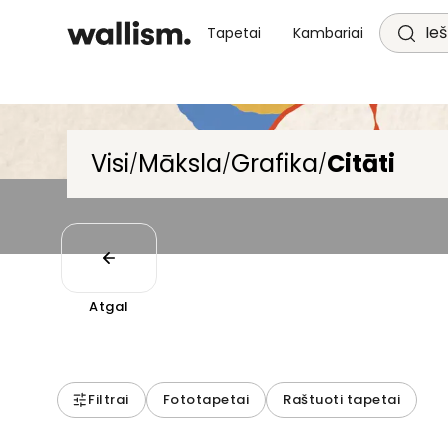
Ieš
Tapetai
Kambariai
Visi
Māksla
Grafika
Citāti
/
/
/
Atgal
Filtrai
Fototapetai
Raštuoti tapetai