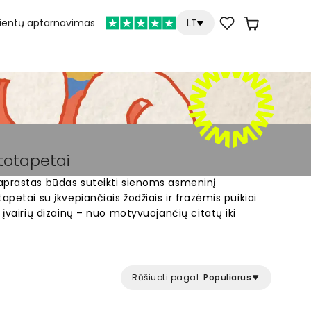
lientų aptarnavimas
LT
ototapetai
aprastas būdas suteikti sienoms asmeninį
apetai su įkvepiančiais žodžiais ir frazėmis puikiai
 įvairių dizainų – nuo motyvuojančių citatų iki
 fototapetas gaminamas pagal jūsų sienos
ą erdvę su fototapetais, kurie perteikia jums
Rūšiuoti pagal:
Populiarus