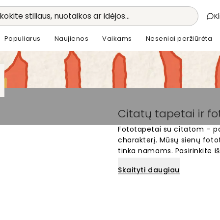
kokite stiliaus, nuotaikos ar idėjos...
K
Populiarus
Naujienos
Vaikams
Neseniai peržiūrėta
Citatų tapetai ir f
Fototapetai su citatom – p
charakterį. Mūsų sienų fotot
tinka namams. Pasirinkite iš
meniškų užrašų. Kiekvienas
Skaityti daugiau
matmenis. Sukurkite unikali
svarbias mintis ir vertybes.