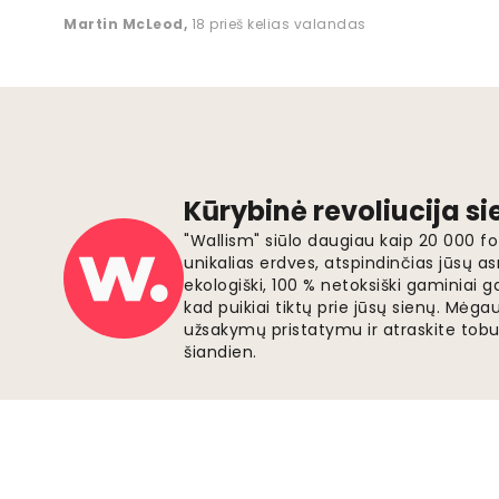
Martin McLeod
,
18 prieš kelias valandas
Kūrybinė revoliucija s
"Wallism" siūlo daugiau kaip 20 000 
unikalias erdves, atspindinčias jūsų as
ekologiški, 100 % netoksiški gaminia
kad puikiai tiktų prie jūsų sienų. Mė
užsakymų pristatymu ir atraskite tobu
šiandien.