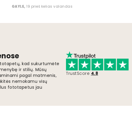
GAYLE
,
19 prieš kelias valandas
ienose
fototapetų, kad sukurtumėte
menybę ir stilių. Mūsų
TrustScore
4.8
i gaminami pagal matmenis,
gaukitės nemokamu visų
lus fototapetus jau