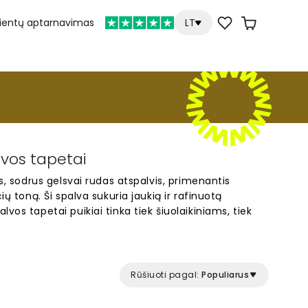
lientų aptarnavimas
LT
lvos tapetai
as, sodrus gelsvai rudas atspalvis, primenantis
ių toną. Ši spalva sukuria jaukią ir rafinuotą
vos tapetai puikiai tinka tiek šiuolaikiniams, tiek
uteikdami erdvei šilumos ir svetingumo. Tai
alintis atrodyti raminamai svetainėje arba
opuliarūs tapetai tampa stilingu akcentu bet
mi erdvei charakterio ir žavesio.
Rūšiuoti pagal:
Populiarus