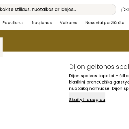
kokite stiliaus, nuotaikos ar idėjos...
K
Populiarus
Naujienos
Vaikams
Neseniai peržiūrėta
Dijon geltonos spa
Dijon spalvos tapetai – šilt
klasikinį prancūzišką garstyč
nuotaiką namuose. Dijon spal
klasikiniams interjerams, s
Skaityti daugiau
universalus pasirinkimas, g
energingai virtuvėje. Šie p
kuriame kambaryje, suteikda