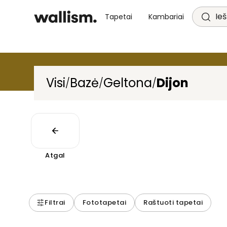
Ieš
Tapetai
Kambariai
Visi
Bazė
Geltona
Dijon
/
/
/
Atgal
Filtrai
Fototapetai
Raštuoti tapetai