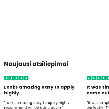
Naujausi atsiliepimai
Looks amazing easy to apply
It was si
highly…
came ou
"Looks amazing easy to apply highly
"It was simp
recommend will be using again "
perfectly! T