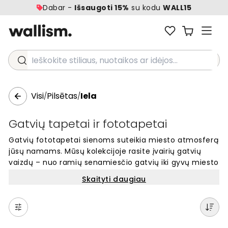
Dabar -
Išsaugoti 15%
su kodu
WALL15
Ieškokite stiliaus, nuotaikos ar idėjos...
Visi
Pilsētas
Iela
/
/
Gatvių tapetai ir fototapetai
Gatvių fototapetai sienoms suteikia miesto atmosferą
jūsų namams. Mūsų kolekcijoje rasite įvairių gatvių
vaizdų – nuo ramių senamiesčio gatvių iki gyvų miesto
centrų. Šie sienų tapetai puikiai tinka svetainei,
Skaityti daugiau
miegamajam ar biurui. Kiekvienas dizainas pagamintas
pagal jūsų sienos matmenis. Lengva užsisakyti
internetu ir paversti savo kambarį unikalią erdve su
autentiška miesto gatvės nuotaika.