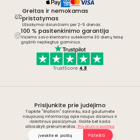
Greitas ir nemokamas
pristatymas
Užsakymai išsiunčiami per 2-5 dienas.
100 % pasitenkinimo garantija
Visiems savo klientams suteikiame 30 dienų teisę
grąžinti neįdiegtus gaminius.
TrustScore
4.8
Prisijunkite prie judėjimo
Tapkite "Wallism" šalininku, kad gautumėte
naujausią informaciją apie naujus dizainus ir
išskirtinius pasiūlymus. Galite bet kada
atsisakyti prenumeratos.
Privatumo politika
Pateikti