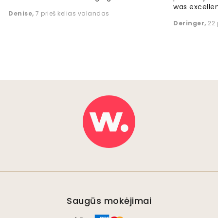
was excellen
Denise
,
7 prieš kelias valandas
Deringer
,
22 
Saugūs mokėjimai