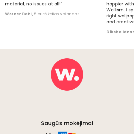
material, no issues at all!"
happier wit
Wallism. I s
Werner Bahl
,
5 prieš kelias valandas
right wallp
and creative
Diksha Idna
Saugūs mokėjimai