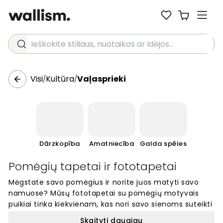
Ieškokite stiliaus, nuotaikos ar idėjos...
Visi
Kultūra
Vaļasprieki
/
/
Dārzkopība
Amatniecība
Galda spēles
Pomėgių tapetai ir fototapetai
Mėgstate savo pomėgius ir norite juos matyti savo
namuose? Mūsų fototapetai su pomėgių motyvais
puikiai tinka kiekvienam, kas nori savo sienoms suteikti
asmeninį charakterį. Čia rasite įvairiausių dizainų – nuo
Skaityti daugiau