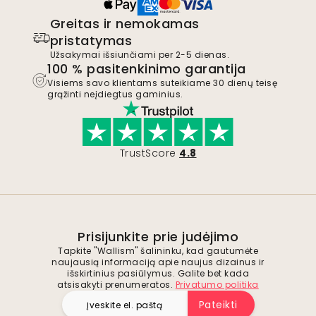
Greitas ir nemokamas
pristatymas
Užsakymai išsiunčiami per 2-5 dienas.
100 % pasitenkinimo garantija
Visiems savo klientams suteikiame 30 dienų teisę
grąžinti neįdiegtus gaminius.
TrustScore
4.8
Prisijunkite prie judėjimo
Tapkite "Wallism" šalininku, kad gautumėte
naujausią informaciją apie naujus dizainus ir
išskirtinius pasiūlymus. Galite bet kada
atsisakyti prenumeratos.
Privatumo politika
Pateikti