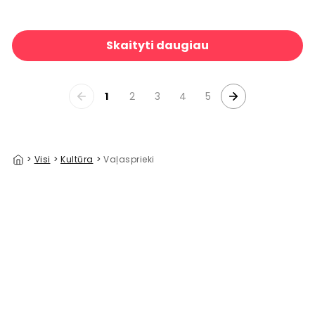
Southern Pride
39 €/m²
Skaityti daugiau
1
2
3
4
5
>
Visi
>
Kultūra
>
Vaļasprieki