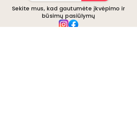
Sekite mus, kad gautumėte įkvėpimo ir
būsimų pasiūlymų
Įmonė
Apie
Aplinka
Verslo užklausos
Slapukai
Privatumo politika
Taisyklės ir sąlygos