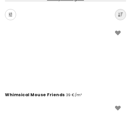
sporto iki muzikos, nuo gamtos iki meno. Šie tapetai
idealiai tinka namams ir padeda sukurti erdvę, kuri
atspindi jūsų aistras. Paprasta užsisakyti internetu, o
pasirinkimas tikrai didelis. Padarykite savo sienas
ypatingas su dizainu, kuris jums svarbus.
Whimsical Mouse Friends
39 €/m²