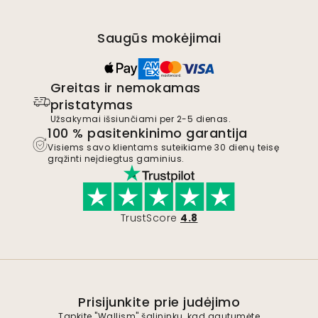
Saugūs mokėjimai
Greitas ir nemokamas
pristatymas
Užsakymai išsiunčiami per 2-5 dienas.
100 % pasitenkinimo garantija
Visiems savo klientams suteikiame 30 dienų teisę
grąžinti neįdiegtus gaminius.
TrustScore
4.8
Prisijunkite prie judėjimo
Tapkite "Wallism" šalininku, kad gautumėte