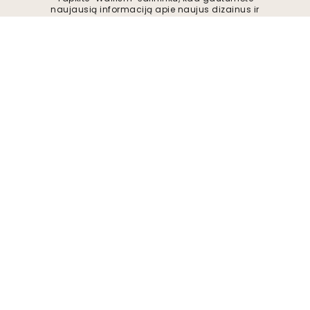
naujausią informaciją apie naujus dizainus ir
išskirtinius pasiūlymus. Galite bet kada
atsisakyti prenumeratos.
Privatumo politika
Pateikti
Sekite mus, kad gautumėte įkvėpimo ir
būsimų pasiūlymų
Įmonė
Apie
Aplinka
Verslo užklausos