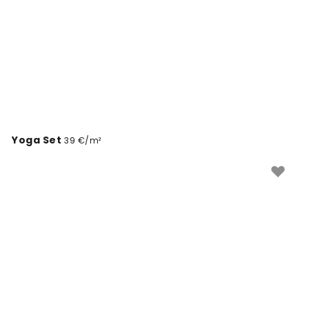
Yoga Set
39 €/m²