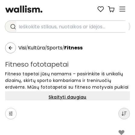
Ieškokite stiliaus, nuotaikos ar idėjos...
Visi
Kultūra
Sports
Fitness
/
/
/
Fitneso fototapetai
Fitneso tapetai jūsų namams – pasirinkite iš unikalių
dizainų, skirtų sporto kambariams ir treniruočių
erdvėms. Mūsų fototapetai su fitneso motyvais puikiai
tinka namų sporto salėms, jogos studijoms ar bet
Skaityti daugiau
kuriam kambariui, kuriame norite turėti motyvacijos
treniruotėms. Kokybiški sienų dekoracijos su sporto
vaizdais sukuria energingą atmosferą. Užsisakykite
internetu ir atraskite populiarius fitneso dizainus, kurie
įkvėps jus judėti. Tapetai su sporto motyvais – tobulas
pasirinkimas aktyviems žmonėms.