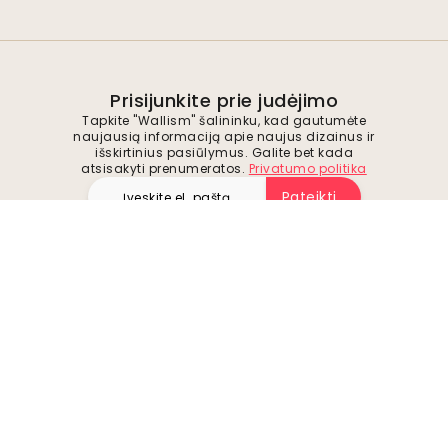
Prisijunkite prie judėjimo
Tapkite "Wallism" šalininku, kad gautumėte
naujausią informaciją apie naujus dizainus ir
išskirtinius pasiūlymus. Galite bet kada
atsisakyti prenumeratos.
Privatumo politika
Pateikti
Sekite mus, kad gautumėte įkvėpimo ir
būsimų pasiūlymų