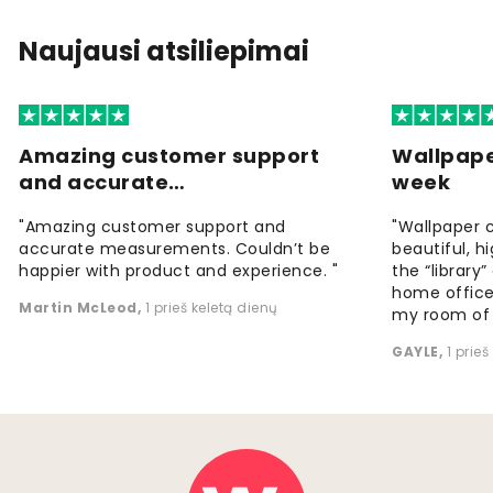
Naujausi atsiliepimai
Amazing customer support
Wallpape
and accurate…
week
"Amazing customer support and
"Wallpaper 
accurate measurements. Couldn’t be
beautiful, h
happier with product and experience. "
the “library
home office
Martin McLeod
,
1 prieš keletą dienų
my room of d
GAYLE
,
1 prie