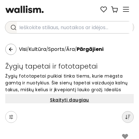
Ieškokite stiliaus, nuotaikos ar idėjos...
Visi
Kultūra
Sports
Āra
Pārgājieni
/
/
/
/
Žygių tapetai ir fototapetai
Žygių fototapetai puikiai tinka tiems, kurie mėgsta
gamtą ir nuotykius. Šie sienų tapetai vaizduoja kalnų
takus, miškų kelius ir įkvepiantį lauko grožį. Idealūs
namams ar bet kuriam kambariui, kur norite sukurti
Skaityti daugiau
aktyvią ir nuotykingą atmosferą. Mūsų žygių motyvų
tapetai yra unikalūs ir lengvai keičia bet kurios sienos
išvaizdą. Pasirinkite iš daugybės dizainų su kalnais,
takais ir gamtos vaizdais. Paprasta užsisakyti internetu
ir gauti gražius fototapetus, kurie atspindi jūsų meilę
aktyviam gyvenimui lauke.