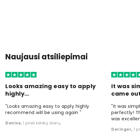
Naujausi atsiliepimai
Looks amazing easy to apply
It was si
highly…
came ou
"Looks amazing easy to apply highly
"It was simp
recommend will be using again "
perfectly! T
was excellen
Denise
,
1 prieš keletą dienų
Deringer
,
1 p