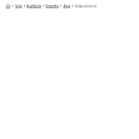
>
Visi
>
Kultūra
>
Sports
>
Āra
>
Slēpošana