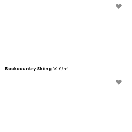
Paprasta užsisakyti internetu ir pakeisti savo sienų
išvaizdą.
Backcountry Skiing
39 €/m²