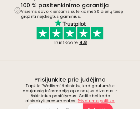
100 % pasitenkinimo garantija
Visiems savo klientams suteikiame 30 dienų teisę
grąžinti neįdiegtus gaminius.
TrustScore
4.8
Prisijunkite prie judėjimo
Tapkite "Wallism" šalininku, kad gautumėte
naujausią informaciją apie naujus dizainus ir
išskirtinius pasiūlymus. Galite bet kada
atsisakyti prenumeratos.
Privatumo politika
Pateikti
Sekite mus, kad gautumėte įkvėpimo ir
būsimų pasiūlymų