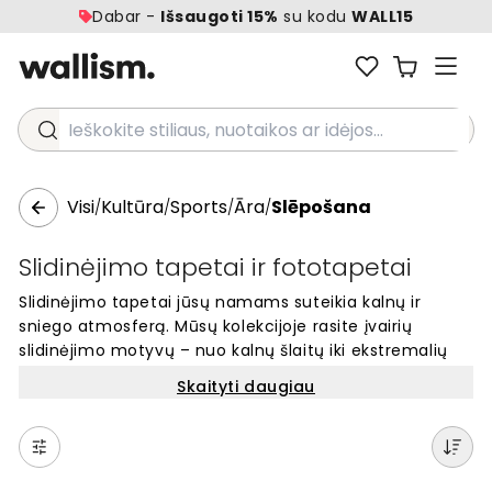
Dabar -
Išsaugoti 15%
su kodu
WALL15
Ieškokite stiliaus, nuotaikos ar idėjos...
Visi
Kultūra
Sports
Āra
Slēpošana
/
/
/
/
Slidinėjimo tapetai ir fototapetai
Slidinėjimo tapetai jūsų namams suteikia kalnų ir
sniego atmosferą. Mūsų kolekcijoje rasite įvairių
slidinėjimo motyvų – nuo kalnų šlaitų iki ekstremalių
triukų. Šie sienų tapetai puikiai tinka sporto
Skaityti daugiau
entuziastams ir tiems, kas mėgsta žiemos nuotykius.
Galite rinktis iš daugybės dizainų su slidininkais, kalnais
ir sniego peizažais. Fototapetai su slidinėjimo vaizdais
sukuria unikalų interjerą ir parodo jūsų pomėgius.