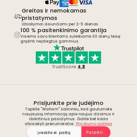
Greitas ir nemokamas
pristatymas
Užsakymai išsiunčiami per 2-5 dienas.
100 % pasitenkinimo garantija
Visiems savo klientams suteikiame 30 dienų teisę
grąžinti neįdiegtus gaminius.
TrustScore
4.8
Prisijunkite prie judėjimo
Tapkite "Wallism" šalininku, kad gautumėte
naujausią informaciją apie naujus dizainus ir
išskirtinius pasiūlymus. Galite bet kada
atsisakyti prenumeratos.
Privatumo politika
Pateikti