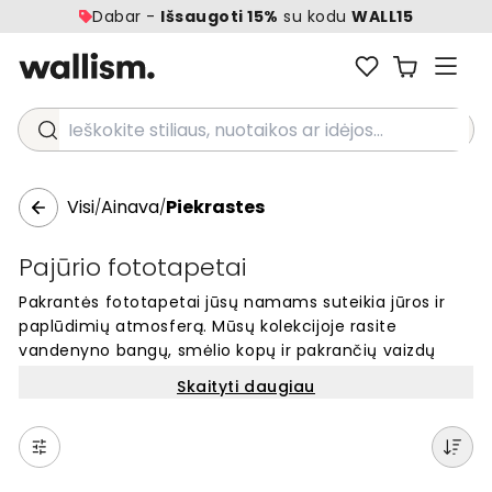
Dabar -
Išsaugoti 15%
su kodu
WALL15
Ieškokite stiliaus, nuotaikos ar idėjos...
Visi
Ainava
Piekrastes
/
/
Pajūrio fototapetai
Pakrantės fototapetai jūsų namams suteikia jūros ir
paplūdimių atmosferą. Mūsų kolekcijoje rasite
vandenyno bangų, smėlio kopų ir pakrančių vaizdų
motyvus sienoms. Kiekvienas fototapetas gaminamas
Skaityti daugiau
pagal užsakymą ir tinka bet kuriam kambariui.
Paprasta užsisakyti internetu ir pritaikyti pagal savo
sienos matmenis. Sukurkite ramią ir gražią aplinką su
unikaliais pakrančių vaizdais ant sienos.