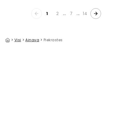
1
2
...
7
...
14
>
Visi
>
Ainava
>
Piekrastes