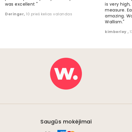
was excellent "
is very high
measure. Eas
Deringer
,
10 prieš kelias valandas
amazing. W
Wallism."
kimberley
,
1
Saugūs mokėjimai