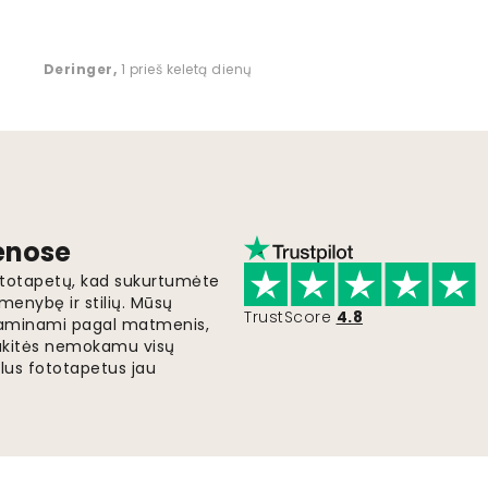
Deringer
,
1 prieš keletą dienų
ienose
fototapetų, kad sukurtumėte
menybę ir stilių. Mūsų
TrustScore
4.8
i gaminami pagal matmenis,
gaukitės nemokamu visų
lus fototapetus jau