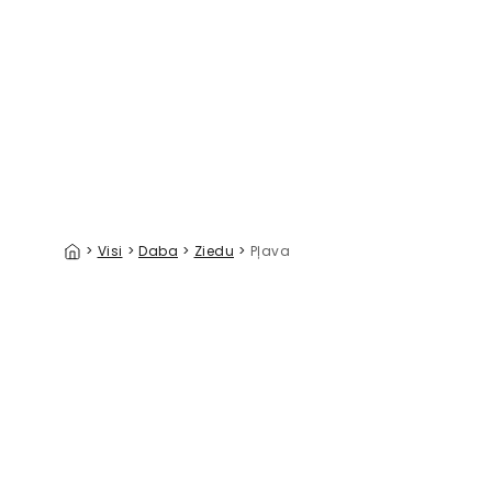
First Light on the Meadow
Breezy D
39 €/m²
>
Visi
>
Daba
>
Ziedu
>
Pļava