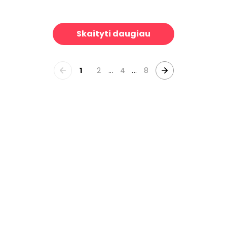
ay
Grass Fields
39 €/m²
39 €/m²
Skaityti daugiau
1
2
...
4
...
8