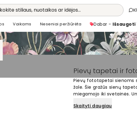
kokite stiliaus, nuotaikos ar idėjos...
K
os
Vaikams
Neseniai peržiūrėta
Dabar -
Išsaugoti
Pievų tapetai ir fo
Pievų fototapetai sienoms s
žole. Šie gražūs sienų tapeta
miegamojo iki svetainės. U
kuria ramią ir šviežią atmosf
Skaityti daugiau
tobulus fototapetus, kurie a
šiais populiariais gamtos m