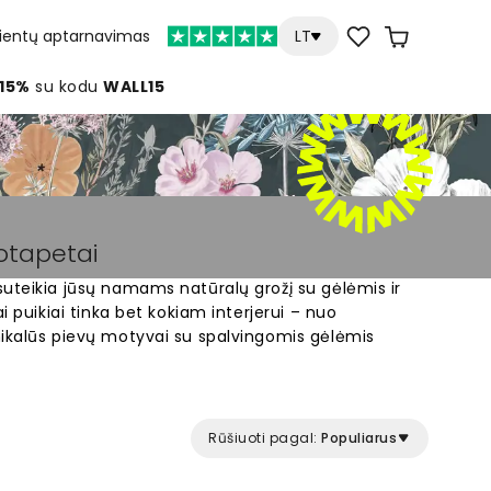
lientų aptarnavimas
LT
 15%
su kodu
WALL15
totapetai
uteikia jūsų namams natūralų grožį su gėlėmis ir
i puikiai tinka bet kokiam interjerui – nuo
nikalūs pievų motyvai su spalvingomis gėlėmis
erą. Pasirinkite iš daugybės dizainų ir atraskite
tspindi jūsų stilių. Lengvai keiskite savo erdvę su
otyvais.
Rūšiuoti pagal:
Populiarus