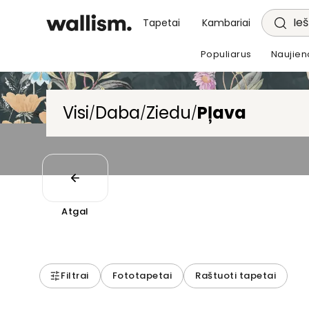
Ieš
Tapetai
Kambariai
Populiarus
Naujien
Visi
Daba
Ziedu
Pļava
/
/
/
Atgal
Filtrai
Fototapetai
Raštuoti tapetai