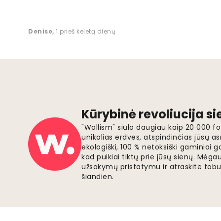
Denise
,
1 prieš keletą dienų
Kūrybinė revoliucija s
"Wallism" siūlo daugiau kaip 20 000 
unikalias erdves, atspindinčias jūsų as
ekologiški, 100 % netoksiški gaminia
kad puikiai tiktų prie jūsų sienų. Mė
užsakymų pristatymu ir atraskite tobu
šiandien.