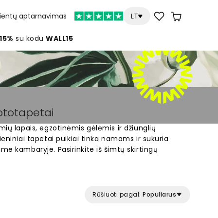
lientų aptarnavimas
LT
 15%
su kodu
WALL15
fototapetai
mių lapais, egzotinėmis gėlėmis ir džiunglių
ieniniai tapetai puikiai tinka namams ir sukuria
me kambaryje. Pasirinkite iš šimtų skirtingų
palmių iki spalvingų gėlių. Kiekvienas fototapetas
s matmenis. Paprasta užsisakyti internetu ir
zdą gražiais tropiniais tapetais.
Rūšiuoti pagal:
Populiarus