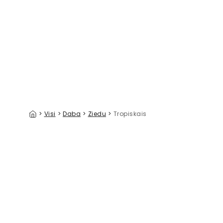
Flamingo Challenge
Oceansid
39 €/m²
>
Visi
>
Daba
>
Ziedu
>
Tropiskais