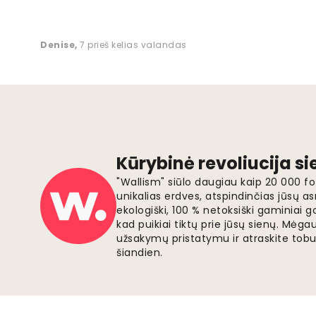
Denise
,
7 prieš kelias valandas
Kūrybinė revoliucija s
"Wallism" siūlo daugiau kaip 20 000 
unikalias erdves, atspindinčias jūsų as
ekologiški, 100 % netoksiški gaminia
kad puikiai tiktų prie jūsų sienų. Mė
užsakymų pristatymu ir atraskite tobu
šiandien.