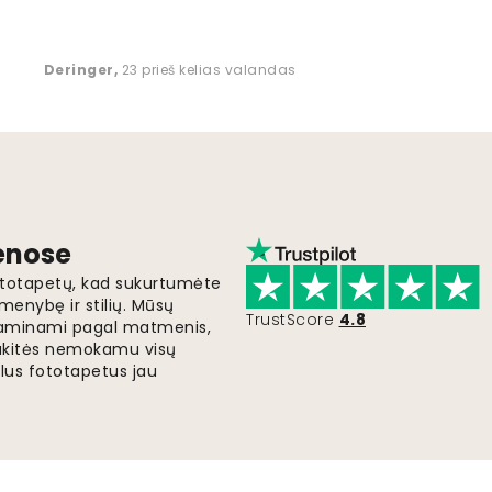
Deringer
,
23 prieš kelias valandas
ienose
fototapetų, kad sukurtumėte
menybę ir stilių. Mūsų
TrustScore
4.8
i gaminami pagal matmenis,
gaukitės nemokamu visų
lus fototapetus jau