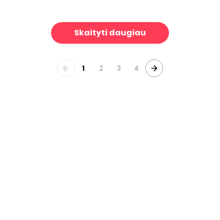
e Plumeria
Hello From The Jungle
39 €/m²
39 €
Skaityti daugiau
1
2
3
4