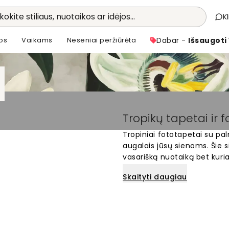
kokite stiliaus, nuotaikos ar idėjos...
K
os
Vaikams
Neseniai peržiūrėta
Dabar -
Išsaugoti
Tropikų tapetai ir 
Tropiniai fototapetai su pal
augalais jūsų sienoms. Šie s
vasarišką nuotaiką bet kuria
tropinių motyvų – nuo žalių 
Skaityti daugiau
gaminamas pagal jūsų sieno
pakeisti savo kambario išvai