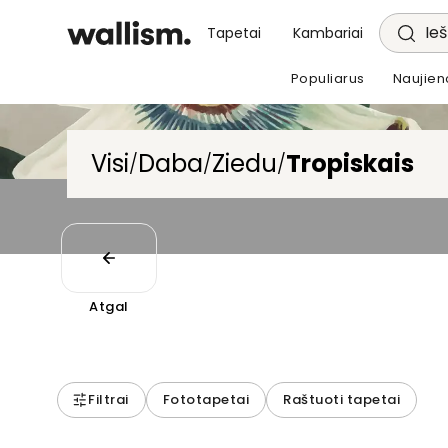
Ieš
Tapetai
Kambariai
Populiarus
Naujien
Visi
Daba
Ziedu
Tropiskais
/
/
/
Atgal
Filtrai
Fototapetai
Raštuoti tapetai